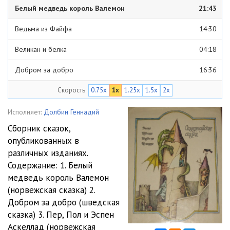
Белый медведь король Валемон
21:43
Ведьма из Файфа
14:30
Великан и белка
04:18
Добром за добро
16:36
Скорость
0.75x
1x
1.25x
1.5x
2x
Добрые советы
04:54
Завороженный пудинг
40:00
Исполняет:
Долбин Геннадий
Сборник сказок,
Как барина проучили
05:38
опубликованных в
различных изданиях.
Лепрехаун - маленький обманщик
02:15
Содержание: 1. Белый
Монета в два скильдинга
02:47
медведь король Валемон
(норвежская сказка) 2.
Мудрая королева Дагмар
12:04
Добром за добро (шведская
сказка) 3. Пер, Пол и Эспен
Муж-хозяйка
04:55
Аскеллад (норвежская