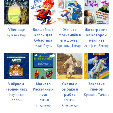
Убежище
Волшебные
Женька
Фотография,
капли для
Москвичёв и
на которой
Булычев Кир
Субастика
его друзья
меня нет
Маар Пауль
Крюкова Тамара
Астафьев Виктор
В чёрном-
Магистр
Сказка о
Заклятие
чёрном лесу
Рассеянных
рыбаке и
гномов
наук
рыбке
Науменко
Крюкова Тамара
Георгий
Лёвшин
Пушкин
Владимир
Александр