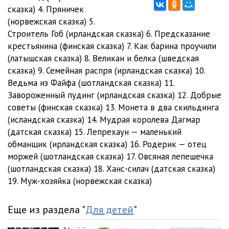
Овсяная лепешечка
08:18
сказка) 4. Пряничек
(норвежская сказка) 5.
Пер, Пол и Эспен Аскеллад
12:13
Строитель Гоб (ирландская сказка) 6. Предсказание
крестьянина (финская сказка) 7. Как барина проучили
Предсказание крестьянина
03:33
(латышская сказка) 8. Великан и белка (шведская
Пряничек
08:11
сказка) 9. Семейная распря (ирландская сказка) 10.
Ведьма из Файфа (шотландская сказка) 11.
Родерик - отец моржей
10:13
Завороженный пудинг (ирландская сказка) 12. Добрые
советы (финская сказка) 13. Монета в два скильдинга
Семейная распря
10:39
(исландская сказка) 14. Мудрая королева Дагмар
Строитель Гоб
19:18
(датская сказка) 15. Лепрехаун — маленький
обманщик (ирландская сказка) 16. Родерик — отец
Ханс-силач
24:00
моржей (шотландская сказка) 17. Овсяная лепешечка
(шотландская сказка) 18. Ханс-силач (датская сказка)
19. Муж-хозяйка (норвежская сказка)
Еще из раздела "
Для детей
"