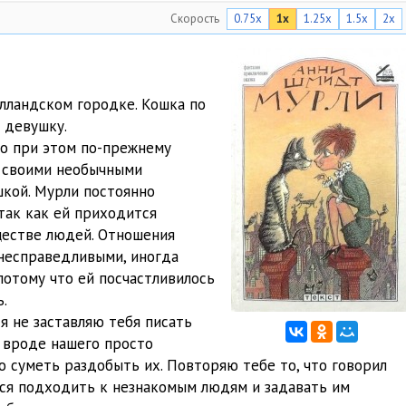
Скорость
0.75x
1x
1.25x
1.5x
2x
04:07
04:11
04:06
лландском городке. Кошка по
 девушку.
04:02
но при этом по-прежнему
04:04
н своими необычными
шкой. Мурли постоянно
04:01
так как ей приходится
ществе людей. Отношения
04:07
несправедливыми, иногда
04:02
потому что ей посчастливилось
.
04:06
я не заставляю тебя писать
д вроде нашего просто
04:10
о суметь раздобыть их. Повторяю тебе то, что говорил
04:05
ься подходить к незнакомым людям и задавать им