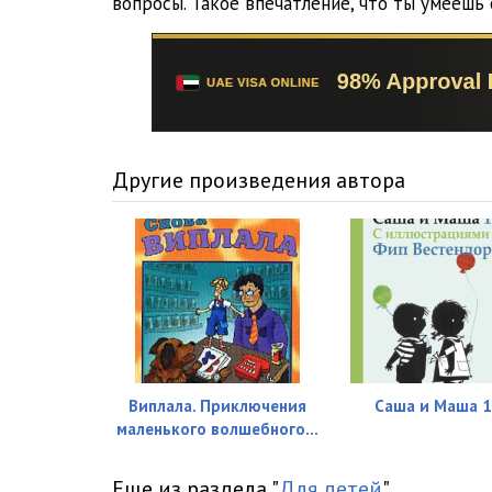
вопросы. Такое впечатление, что ты умеешь
Murli_16
Murli_17
Murli_18
Murli_19
Другие произведения автора
Murli_20
Murli_21
Murli_22
Murli_23
Murli_24
Виплала. Приключения
Саша и Маша 1
Murli_25
маленького волшебного...
Murli_26
Еще из раздела "
Для детей
"