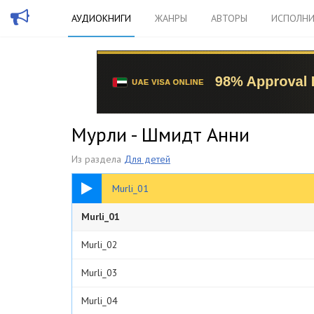
АУДИОКНИГИ
ЖАНРЫ
АВТОРЫ
ИСПОЛНИ
Мурли - Шмидт Анни
Из раздела
Для детей
04:26
Murli_01
Murli_01
Murli_02
Murli_03
Murli_04