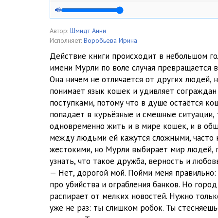
Murli_05
Murli_06
Автор:
Шмидт Анни
Исполняет:
Воробьева Ирина
Murli_07
Действие книги происходит в небольшом го
имени Мурли по воле случая превращается в
Murli_08
Она ничем не отличается от других людей, 
Murli_09
понимает язык кошек и удивляет согражда
поступками, потому что в душе остаётся ко
Murli_10
попадает в курьёзные и смешные ситуации, 
одновременно жить и в мире кошек, и в об
Murli_11
между людьми ей кажутся сложными, часто 
Murli_12
жестокими, но Мурли выбирает мир людей, 
узнать, что такое дружба, верность и любовь
Murli_13
— Нет, дорогой мой. Пойми меня правильно: 
про убийства и ограбления банков. Но горо
Murli_14
распирает от мелких новостей. Нужно тольк
Murli_15
уже не раз: ты слишком робок. Ты стесняеш