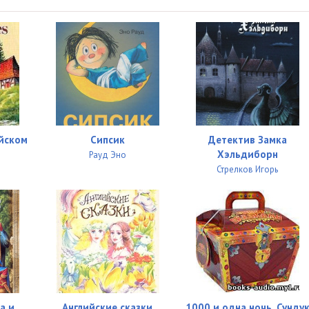
04:07
04:07
04:02
04:07
04:12
ийском
Сипсик
Детектив Замка
04:17
Хэльдиборн
Рауд Эно
04:04
Стрелков Игорь
04:36
04:06
04:21
04:04
а и
Английские сказки
1000 и одна ночь. Сунду
04:14