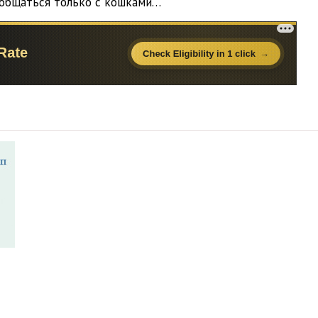
 общаться только с кошками…
04:05
04:04
04:19
04:03
04:06
04:06
04:11
04:02
04:02
04:05
04:05