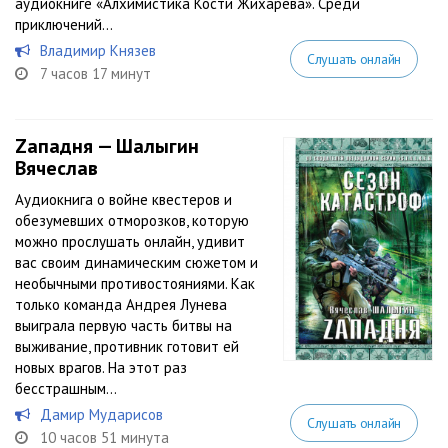
аудиокниге «Алхимистика Кости Жихарева». Среди
приключений...
Владимир Князев
Слушать онлайн
7 часов 17 минут
Zападня — Шалыгин
Вячеслав
Аудиокнига о войне квестеров и
обезумевших отморозков, которую
можно прослушать онлайн, удивит
вас своим динамическим сюжетом и
необычными противостояниями. Как
только команда Андрея Лунева
выиграла первую часть битвы на
выживание, противник готовит ей
новых врагов. На этот раз
бесстрашным...
Дамир Мударисов
Слушать онлайн
10 часов 51 минута