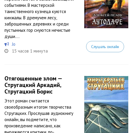
событиями. В мастерской
таинственного кузнеца куются
кинжалы. В дремучем лесу,
заброшенных деревнях и среди
пустынных гор снуются нечистые
души....
Jo
Слушать онлайн
15 часов 1 минута
Отягощенные злом —
Стругацкий Аркадий,
Стругацкий Борис
Этот роман считается
своеобразным итогом творчества
Стругацких. Прослушав аудиокнигу
онлайн, вы подметите, что
произведение написано, как
выражаются критики, по-