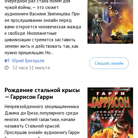
очередной раз стала полем для
чужой войны, — это сюжет
аудиокниги Василия Звягинцева. При
ее прослушивании онлайн перед
вами откроется человеческая жажда
к свободе. Инопланетные
цивилизации стремятся заставить
землян жить и действовать так, как
нужно пришельцам. Но...
Юрий Григорьев
Слушать онлайн
32 часа 31 минута
Рождение стальной крысы
— Гаррисон Гарри
Непревзойденного злоумышленника
Джима ди Гриза, популярного среди
многих жителей галактики, начали
называть Стальной крысой.
Прослушав онлайн аудиокнигу Гарри