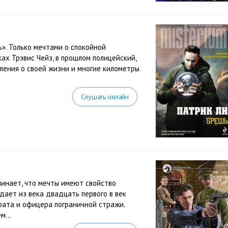
». Только мечтами о спокойной
х Трэвис Чейз, в прошлом полицейский,
шления о своей жизни и многие километры
Слушать онлайн
минает, что мечты имеют свойство
адает из века двадцать первого в век
рата и офицера пограничной стражи.
м...