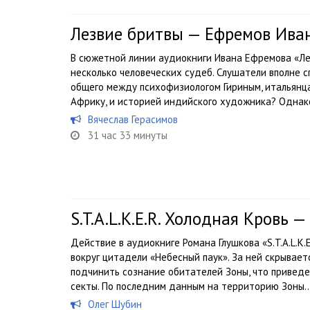
Лезвие бритвы — Ефремов Ива
В сюжетной линии аудиокниги Ивана Ефремова «Ле
несколько человеческих судеб. Слушатели вполне 
общего между психофизиологом Гириным, итальянц
Африку, и историей индийского художника? Однако
Вячеслав Герасимов
31 час 33 минуты
S.T.A.L.K.E.R. Холодная Кровь 
Действие в аудиокниге Романа Глушкова «S.T.A.L.K.
вокруг цитадели «Небесный паук». За ней скрывает
подчинить сознание обитателей Зоны, что привед
секты. По последним данным на территорию Зоны..
Олег Шубин