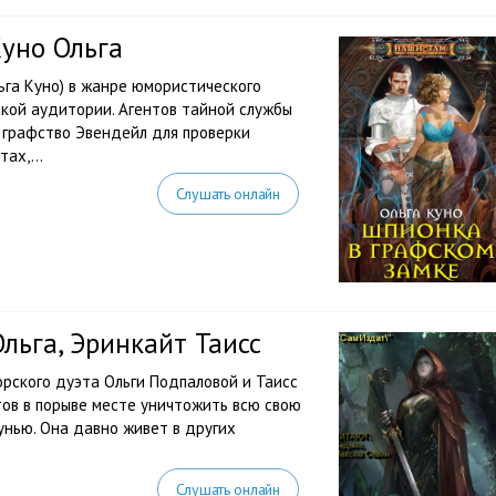
уно Ольга
ьга Куно) в жанре юмористического
кой аудитории. Агентов тайной службы
в графство Эвендейл для проверки
ах,...
Слушать онлайн
льга, Эринкайт Таисс
рского дуэта Ольги Подпаловой и Таисс
тов в порыве месте уничтожить всю свою
нью. Она давно живет в других
Слушать онлайн