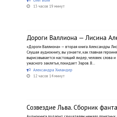
Олег Воля
13 часов 19 минут
Дороги Валлиона — Лисина Ал
«Дороги Валлиона» — вторая книга Александры Лиси
Слушая аудиокнигу, вы узнаете, как главная героин
вырисовывается настоящий лидер, человек слова и 
ужасного заклятья, покидает Эаров. В...
Александра Хиландер
12 часов 14 минут
Созвездие Льва. Сборник фант
Аудиокнига подарит слушателям немало приятных 