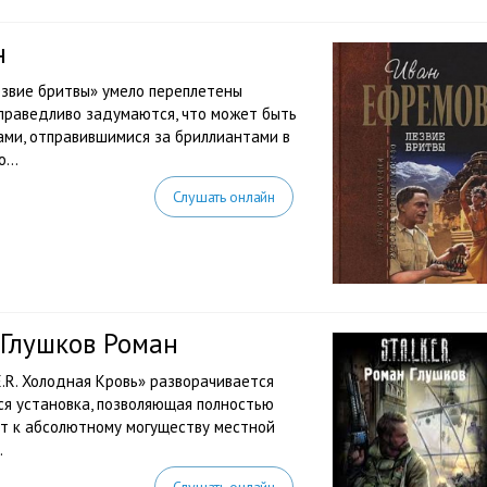
н
звие бритвы» умело переплетены
справедливо задумаются, что может быть
ами, отправившимися за бриллиантами в
...
Слушать онлайн
— Глушков Роман
E.R. Холодная Кровь» разворачивается
ся установка, позволяющая полностью
ет к абсолютному могуществу местной
.