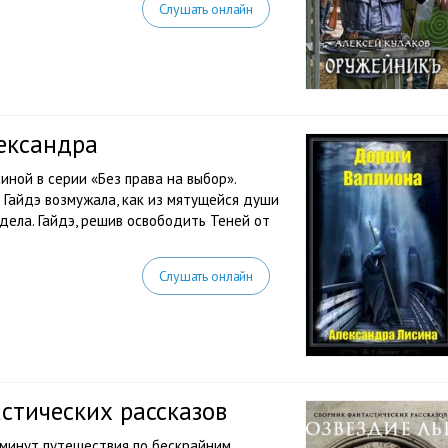
Слушать онлайн
ександра
ной в серии «Без права на выбор».
я Гайдэ возмужала, как из мятущейся души
дела. Гайдэ, решив освободить Теней от
Слушать онлайн
астических рассказов
минут путешествия по бескрайним