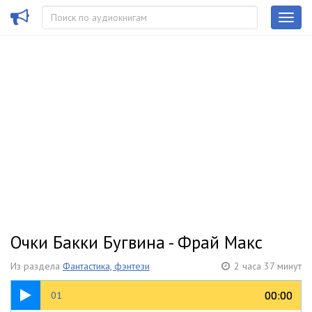
Очки Бакки Бугвина - Фрай Макс
Из раздела
Фантастика, фэнтези
2 часа 37 минут
34:22
00:00
00:00
01