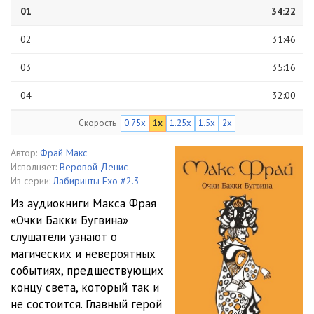
01
34:22
02
31:46
03
35:16
04
32:00
Скорость
0.75x
1x
1.25x
1.5x
2x
05
23:53
Автор:
Фрай Макс
Исполняет:
Веровой Денис
Из серии:
Лабиринты Ехо #2.3
Из аудиокниги Макса Фрая
«Очки Бакки Бугвина»
слушатели узнают о
магических и невероятных
событиях, предшествующих
концу света, который так и
не состоится. Главный герой