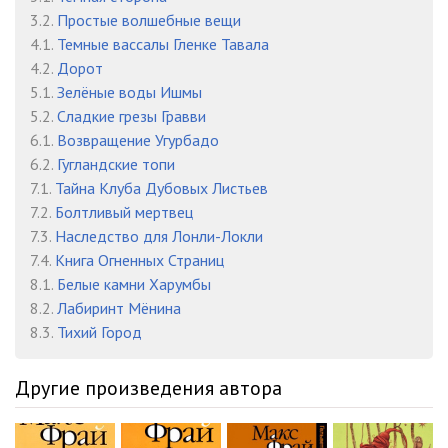
3.2.
Простые волшебные вещи
4.1.
Темные вассалы Гленке Тавала
4.2.
Дорот
5.1.
Зелёные воды Ишмы
5.2.
Сладкие грезы Гравви
6.1.
Возвращение Угурбадо
6.2.
Гугландские топи
7.1.
Тайна Клуба Дубовых Листьев
7.2.
Болтливый мертвец
7.3.
Наследство для Лонли-Локли
7.4.
Книга Огненных Страниц
8.1.
Белые камни Харумбы
8.2.
Лабиринт Мёнина
8.3.
Тихий Город
Другие произведения автора