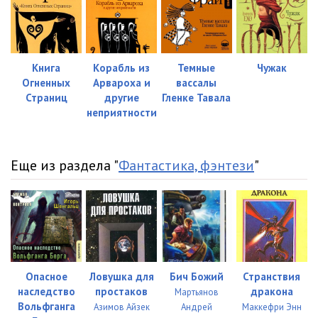
Книга
Корабль из
Темные
Чужак
Огненных
Арвароха и
вассалы
Страниц
другие
Гленке Тавала
неприятности
Еще из раздела "
Фантастика, фэнтези
"
Опасное
Ловушка для
Бич Божий
Странствия
наследство
простаков
дракона
Мартьянов
Вольфганга
Азимов Айзек
Андрей
Маккефри Энн