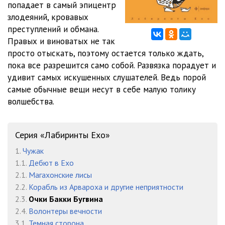
попадает в самый эпицентр
злодеяний, кровавых
преступлений и обмана.
Правых и виноватых не так
просто отыскать, поэтому остается только ждать,
пока все разрешится само собой. Развязка порадует и
удивит самых искушенных слушателей. Ведь порой
самые обычные вещи несут в себе малую толику
волшебства.
Серия «Лабиринты Ехо»
1.
Чужак
1.1.
Дебют в Ехо
2.1.
Магахонские лисы
2.2.
Корабль из Арвароха и другие неприятности
2.3.
Очки Бакки Бугвина
2.4.
Волонтеры вечности
3.1.
Темная сторона