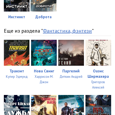
Инстинкт
Доброта
Еще из раздела "
Фантастика, фэнтези
"
Транзит
Нова Свинг
Паргелий
Оазис
Ширмахера
Купер Эдмунд
Харрисон М.
Деткин Андрей
Джон
Григоров
Алексей