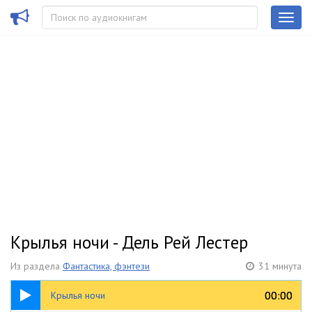
Крылья ночи - Дель Рей Лестер
Из раздела
Фантастика, фэнтези
31 минута
31:33
00:00
00:00
Крылья ночи