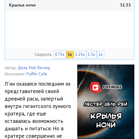
Крылья ночи
31:33
Скорость
0.75x
1x
1.25x
1.5x
2x
Автор:
Дель Рей Лестер
Исполняет:
Puffin Cafe
Л'ин оказался последним из
представителей своей
древней расы, запертый
внутри гигантского лунного
кратера, где еще
оставалась возможность
дышать и питаться. Но в
кратере совершенно не