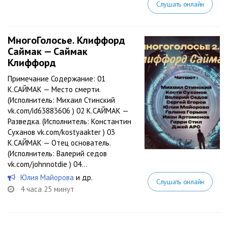
Слушать онлайн
МногоГолосье. Клиффорд
Саймак — Саймак
Клиффорд
Примечание Содержание: 01
К.САЙМАК — Место смерти.
(Исполнитель: Михаил Стинский
vk.com/id63883606 ) 02 К.САЙМАК —
Разведка. (Исполнитель: Константин
Суханов vk.com/kostyaakter ) 03
К.САЙМАК — Отец основатель.
(Исполнитель: Валерий седов
vk.com/johnnotdie ) 04...
Юлия Майорова
и др.
Слушать онлайн
4 часа 25 минут