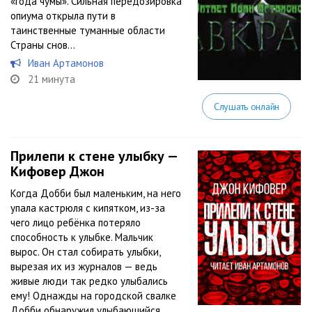
«года чумы». Сильная передозировка
опиума открыла пути в
таинственные туманные области
Страны снов…
Иван Артамонов
21 минута
Слушать онлайн
Прилепи к стене улыбку —
Кифовер Джон
Когда Добби был маленьким, на него
упала кастрюля с кипятком, из-за
чего лицо ребёнка потеряло
способность к улыбке. Мальчик
вырос. Он стал собирать улыбки,
вырезая их из журналов — ведь
живые люди так редко улыбались
ему! Однажды на городской свалке
Добби обнаружил улыбающийся