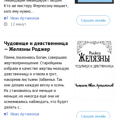
Ликвидации ликвидирует людей.
Кто же мистеру Фергюсону мешает,
кого ему нужно...
Иван Артамонов
Слушать онлайн
12 минут
Чудовище и девственница
— Желязны Роджер
Племя, поклоняясь Богам, совершало
жертвоприношение. Старейшины
избрали в качестве жертвы молодую
девственницу и отвели в грот,
накормив листьями Забвенья. Так
они делали каждую весну и осень.
Их становилось всё меньше и
меньше, но никогда ещё они не
осмеливались наблюдать, что будет
делать с...
Иван Артамонов
Слушать онлайн