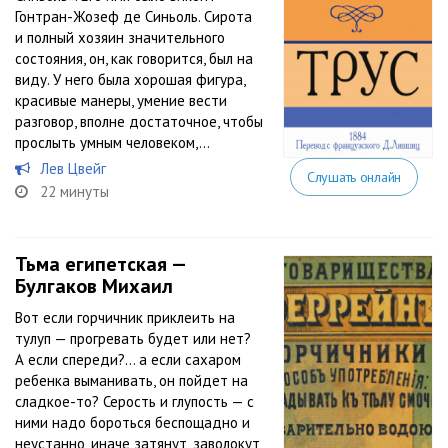
Гонтран-Жозеф де Синьоль. Сирота
и полный хозяин значительного
состояния, он, как говорится, был на
виду. У него была хорошая фигура,
красивые манеры, умение вести
разговор, вполне достаточное, чтобы
прослыть умным человеком,...
Лев Цвейг
Слушать онлайн
22 минуты
Тьма египетская —
Булгаков Михаил
Вот если горчичник приклеить на
тулуп — прогревать будет или нет?
А если спереди?… а если сахаром
ребенка выманивать, он пойдет на
сладкое-то? Серость и глупость — с
ними надо бороться беспощадно и
неустанно, иначе затянут, заволокут