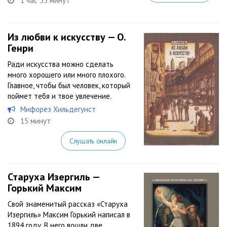
1 час 35 минут
Из любви к искусству — О.
Генри
Ради искусства можно сделать
много хорошего или много плохого.
Главное, чтобы был человек, который
поймет тебя и твое увлечение.
Мифорез Хильдегунст
15 минут
Слушать онлайн
Старуха Изергиль —
Горький Максим
Свой знаменитый рассказ «Старуха
Изергиль» Максим Горький написал в
1894 году. В него вошли две