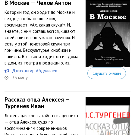
В Москве — Чехов Антон
Который год он ходит по Москве и
везде, что бы не посетил,
восклицает: «Ах, какая скука!». И,
знаете, с ним соглашаются, кивают:
«действительно, ужасно скучно». И
есть у этой неистовой скуки три
причины. Бескультурье, снобизм и
зависть. Вот так и ходит он из дома
в дом, из театра в редакцию, из...
Джахангир Абдуллаев
Слушать онлайн
35 минут
Рассказ отца Алексея —
Тургенев Иван
Леденящая кровь тайна священника
— отца Алексея, судя по
воспоминаниям современников
Ивана Тургенева, была правдой, а не