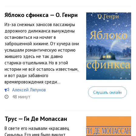
Яблоко сфинкса — О. Генри
Из-за снежных заносов пассажиры
дорожного дилижанса вынуждены
остановиться на ночлег в
заброшенной хижине. От кучера они
услышали романтическую историю
жившего здесь не так давно
старика-отшельника. Но в этой
истории не всё осталось известным,
и вот ради забавного
времяпровождения среди...
Алексей Ляпунов
Слушать онлайн
48 минут
Трус — Ги Де Мопассан
В свете его называли «красавец
Синьоль». Его имя было виконт