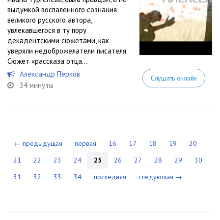
выдумкой воспаленного сознания
великого русского автора,
увлекавшегося в ту пору
декадентскими сюжетами, как
уверяли недоброжелатели писателя.
Сюжет «рассказа отца...
Александр Перков
Слушать онлайн
34 минуты
← предыдущая
первая
16
17
18
19
20
21
22
23
24
25
26
27
28
29
30
31
32
33
34
последняя
следующая →