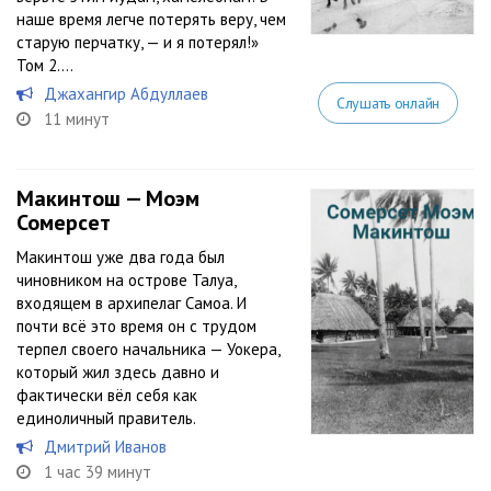
наше время легче потерять веру, чем
старую перчатку, — и я потерял!»
Том 2....
Джахангир Абдуллаев
Слушать онлайн
11 минут
Макинтош — Моэм
Сомерсет
Макинтош уже два года был
чиновником на острове Талуа,
входящем в архипелаг Самоа. И
почти всё это время он с трудом
терпел своего начальника — Уокера,
который жил здесь давно и
фактически вёл себя как
единоличный правитель.
Дмитрий Иванов
1 час 39 минут