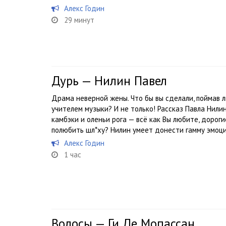
Алекс Годин
29 минут
Дурь — Нилин Павел
Драма неверной жены. Что бы вы сделали, поймав 
учителем музыки? И не только! Рассказ Павла Нилин
камбэки и оленьи рога — всё как Вы любите, дороги
полюбить шл*ху? Нилин умеет донести гамму эмоций
Алекс Годин
1 час
Волосы — Ги Де Мопассан