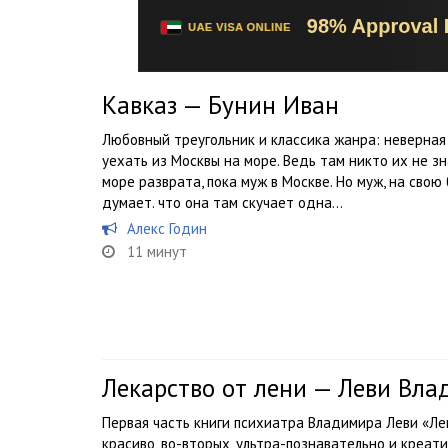
Кавказ — Бунин Иван
Любовный треугольник и классика жанра: неверна
уехать из Москвы на море. Ведь там никто их не зн
море разврата, пока муж в Москве. Но муж, на свою
думает. что она там скучает одна…
Алекс Годин
11 минут
Лекарство от лени — Леви Вл
Первая часть книги психиатра Владимира Леви «Лек
красиво, во-вторых, ультра-познавательно и креат