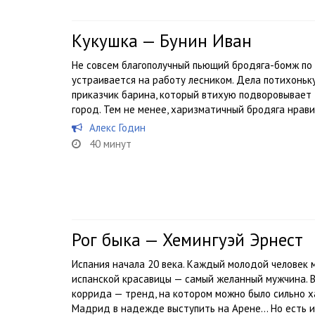
Кукушка — Бунин Иван
Не совсем благополучный пьющий бродяга-бомж по
устраивается на работу лесником. Дела потихоньк
приказчик барина, который втихую подворовывает 
город. Тем не менее, харизматичный бродяга нравит
Алекс Годин
40 минут
Рог быка — Хемингуэй Эрнест
Испания начала 20 века. Каждый молодой человек 
испанской красавицы — самый желанный мужчина. В
коррида — тренд, на котором можно было сильно х
Мадрид в надежде выступить на Арене… Но есть и.