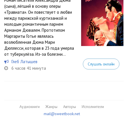
Роман писателя Александра Дюма
(сына), лёгший в основу оперы
«Травиата». Он повествует о любви
между парижской куртизанкой и
молодым романтичным парнем
Арманом Дювалем. Прототипом
Маргариты Готье являлась
возлюбленная Дюма Мари
Дюплесси, которая в 23 года умерла
от туберкулёза. Из-за болезни...
Глеб Латышев
Слушать онлайн
6 часов 41 минута
Аудиокниги
Жанры
Авторы
Исполнители
mail@sweetbook.net