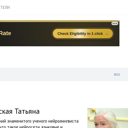
ТЕЛИ
RSS
ская Татьяна
ний знаменитого ученого нейролингвиста
 что такое нейросети, языковые и