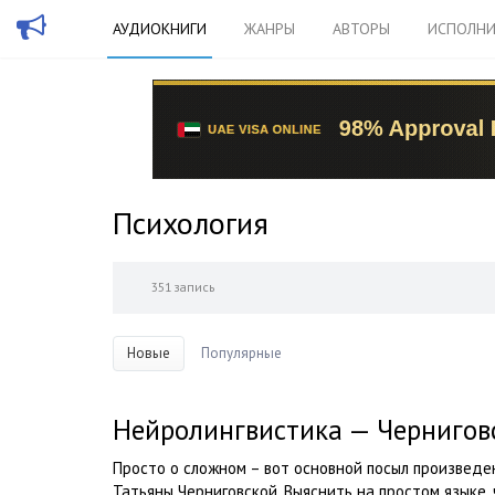
АУДИОКНИГИ
ЖАНРЫ
АВТОРЫ
ИСПОЛНИ
Психология
351 запись
Новые
Популярные
Нейролингвистика — Чернигов
Просто о сложном – вот основной посыл произведе
Татьяны Черниговской. Выяснить на простом языке,