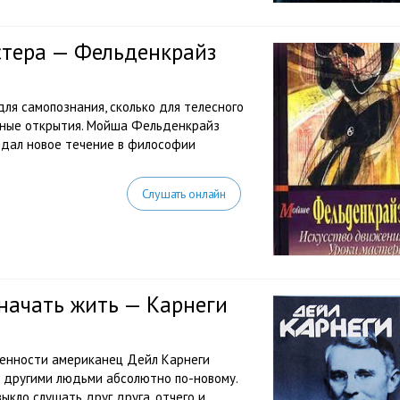
стера — Фельденкрайз
для самопознания, сколько для телесного
льные открытия. Мойша Фельденкрайз
оздал новое течение в философии
Слушать онлайн
 начать жить — Карнеги
менности американец Дейл Карнеги
с другими людьми абсолютно по-новому.
ыкло слушать друг друга, отчего и