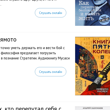
.
Слушать онлайн
иямото
точно уметь держать его и вести бой с
я философия предлагает погрузить
о в познание Стратегии. Аудиокнигу Мусаси
Слушать онлайн
, кто перепутал себя с