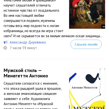
«Анатомия любви и фальшивок»
научит слушателей отличать
истинное чувство от поддельного.
Во имя настоящей любви
совершаются подвиги, мужчины
готовы весь мир поднести к ногам
избранницы, но всегда ли игра стоит
свеч? И не скрывается ли за милым личиком оскал хищницы...
Александр Деревянко
Слушать онлайн
7 часов 59 минут
Мужской стиль —
Менегетти Антонио
Слушатели согласятся с мнением,
что эпоха рыцарей ушла в прошлое,
а женская эмансипация слишком
заявляет о себе. Аудиокнига
Антонио Менегетти «Мужской
стиль» дает ответ на вопрос, как