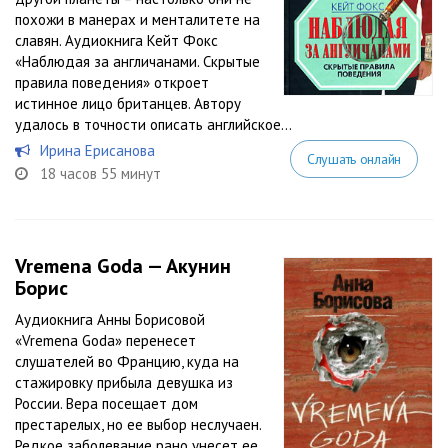
похожи в манерах и менталитете на
славян. Аудиокнига Кейт Фокс
«Наблюдая за англичанами. Скрытые
правила поведения» откроет
истинное лицо британцев. Автору
удалось в точности описать английское...
Ирина Ерисанова
Слушать онлайн
18 часов 55 минут
Vremena Goda — Акунин
Борис
Аудиокнига Анны Борисовой
«Vremena Goda» перенесет
слушателей во Францию, куда на
стажировку прибыла девушка из
России. Вера посещает дом
престарелых, но ее выбор неслучаен.
Редкое заболевание рано унесет ее