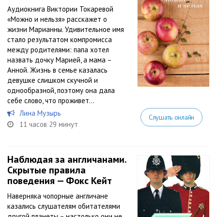
Аудиокнига Виктории Токаревой
«Можно и нельзя» расскажет о
жизни Марианны. Удивительное имя
стало результатом компромисса
между родителями: папа хотел
назвать дочку Марией, а мама –
Анной. Жизнь в семье казалась
девушке слишком скучной и
однообразной, поэтому она дала
себе слово, что проживет...
Лина Музырь
Слушать онлайн
11 часов 29 минут
Наблюдая за англичанами.
Скрытые правила
поведения — Фокс Кейт
Наверняка чопорные англичане
казались слушателям обитателями
другой планеты – настолько они не