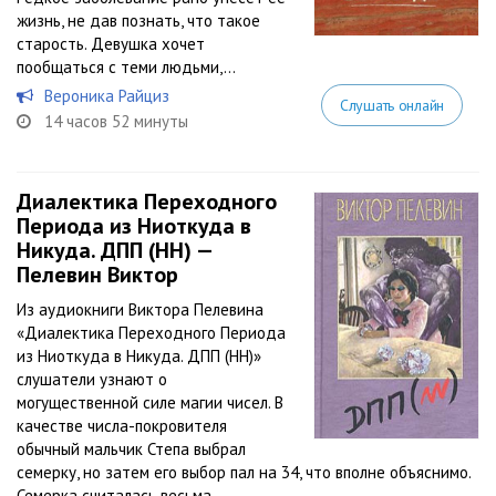
жизнь, не дав познать, что такое
старость. Девушка хочет
пообщаться с теми людьми,...
Вероника Райциз
Слушать онлайн
14 часов 52 минуты
Диалектика Переходного
Периода из Ниоткуда в
Никуда. ДПП (НН) —
Пелевин Виктор
Из аудиокниги Виктора Пелевина
«Диалектика Переходного Периода
из Ниоткуда в Никуда. ДПП (НН)»
слушатели узнают о
могущественной силе магии чисел. В
качестве числа-покровителя
обычный мальчик Степа выбрал
семерку, но затем его выбор пал на 34, что вполне объяснимо.
Семерка считалась весьма...