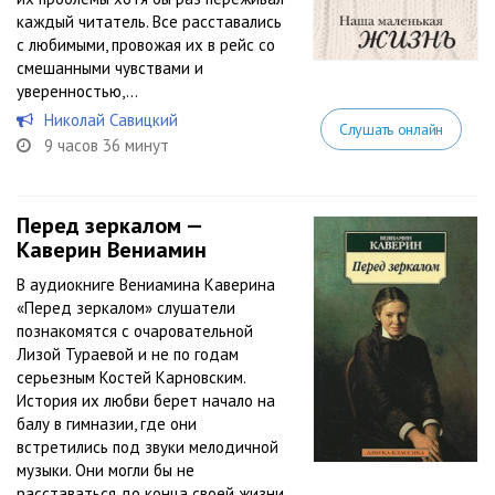
каждый читатель. Все расставались
с любимыми, провожая их в рейс со
смешанными чувствами и
уверенностью,...
Николай Савицкий
Слушать онлайн
9 часов 36 минут
Перед зеркалом —
Каверин Вениамин
В аудиокниге Вениамина Каверина
«Перед зеркалом» слушатели
познакомятся с очаровательной
Лизой Тураевой и не по годам
серьезным Костей Карновским.
История их любви берет начало на
балу в гимназии, где они
встретились под звуки мелодичной
музыки. Они могли бы не
расставаться до конца своей жизни,...