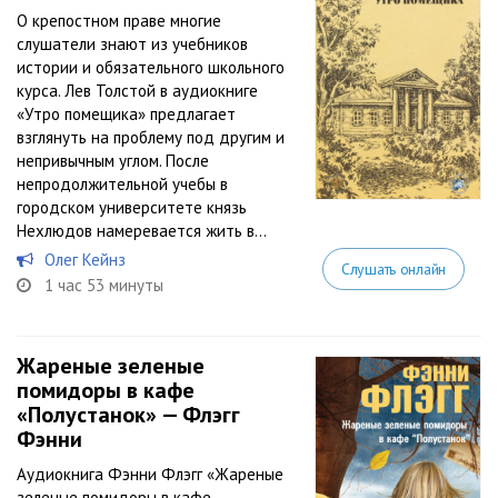
О крепостном праве многие
слушатели знают из учебников
истории и обязательного школьного
курса. Лев Толстой в аудиокниге
«Утро помещика» предлагает
взглянуть на проблему под другим и
непривычным углом. После
непродолжительной учебы в
городском университете князь
Нехлюдов намеревается жить в...
Олег Кейнз
Слушать онлайн
1 час 53 минуты
Жареные зеленые
помидоры в кафе
«Полустанок» — Флэгг
Фэнни
Аудиокнига Фэнни Флэгг «Жареные
зеленые помидоры в кафе