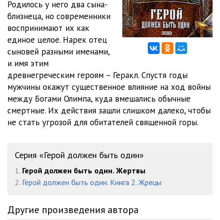
Родилось у него два сына-
близнеца, но современники
012
04:32
воспринимают их как
013
11:49
единое целое. Нарек отец
сыновей разными именами,
014
11:04
и имя этим
древнегреческим героям – Геракл. Спустя годы
015
04:47
мужчины окажут существенное влияние на ход войны
016
02:39
между Богами Олимпа, куда вмешались обычные
смертные. Их действия зашли слишком далеко, чтобы
017
11:02
не стать угрозой для обитателей священной горы.
018
05:50
Серия «Герой должен быть один»
019
09:33
1.
Герой должен быть один. Жертвы
020
07:46
2.
Герой должен быть один. Книга 2. Жрецы
021
07:14
Другие произведения автора
022
10:49