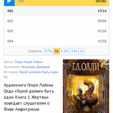
00:00
00:00
001
001
19:16
002
09:06
003
05:50
004
15:50
Скорость
0.75x
1x
1.25x
1.5x
2x
005
06:59
006
09:13
Автор:
Олди Генри Лайон
Исполняет:
Игнатьев Дмитрий
007
11:09
Из серии:
Герой должен быть один
#1
008
06:35
Аудиокнига Генри Лайона
Олди «Герой должен быть
009
10:26
один. Книга 1. Жертвы»
010
03:52
поведает слушателям о
Фиве Амфитрионе.
011
12:07