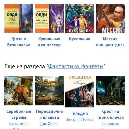
023
06:19
024
12:56
025
05:36
Гроза в
Кукольных
Кукольник
Мессия
026
12:02
Безначалье
дел мастер
очищает диск
027
13:46
Еще из раздела "
Фантастика, фэнтези
"
028
03:47
029
09:14
030
13:11
031
16:12
Серебряные
Пересадочна
Крест на
032
12:29
Гильдия
стрелы
я планета
твоих плечах
Звёздная Елена
033
08:52
Сальваторе
Дик Филип
Сальников