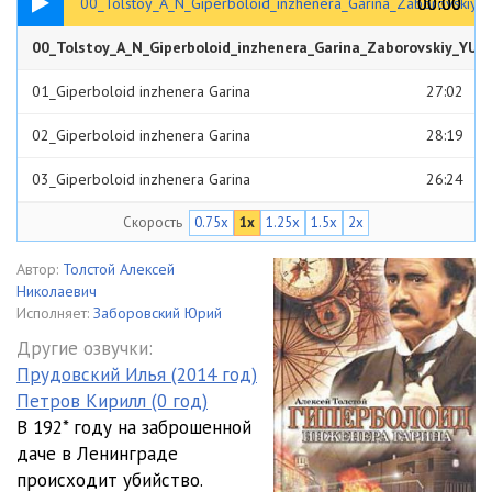
00:00
00:00
00_Tolstoy_A_N_Giperboloid_inzhenera_Garina_Zaborovskiy_
00_Tolstoy_A_N_Giperboloid_inzhenera_Garina_Zaborovskiy_YU
00:31
01_Giperboloid inzhenera Garina
27:02
02_Giperboloid inzhenera Garina
28:19
03_Giperboloid inzhenera Garina
26:24
Скорость
0.75x
1x
1.25x
1.5x
2x
04_Giperboloid inzhenera Garina
26:29
05_Giperboloid inzhenera Garina
27:45
Автор:
Толстой Алексей
Николаевич
06_Giperboloid inzhenera Garina
25:13
Исполняет:
Заборовский Юрий
Другие озвучки:
07_Giperboloid inzhenera Garina
26:26
Прудовский Илья (2014 год)
Петров Кирилл (0 год)
08_Giperboloid inzhenera Garina
24:21
В 192* году на заброшенной
09_Giperboloid inzhenera Garina
23:59
даче в Ленинграде
происходит убийство.
10_Giperboloid inzhenera Garina
28:04