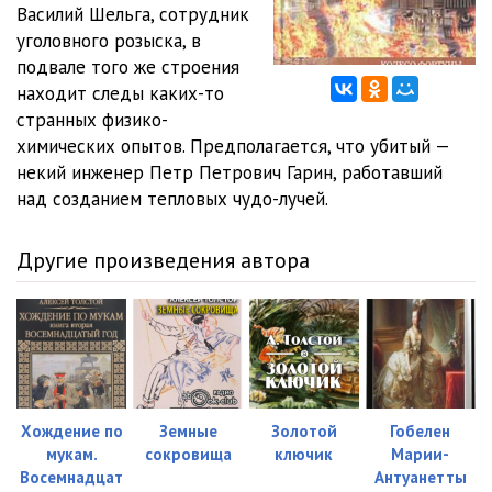
Василий Шельга, сотрудник
уголовного розыска, в
11_Giperboloid inzhenera Garina
26:55
подвале того же строения
12_Giperboloid inzhenera Garina
28:17
находит следы каких-то
странных физико-
13_Giperboloid inzhenera Garina
26:19
химических опытов. Предполагается, что убитый —
некий инженер Петр Петрович Гарин, работавший
14_Giperboloid inzhenera Garina
25:17
над созданием тепловых чудо-лучей.
15_Giperboloid inzhenera Garina
26:32
Другие произведения автора
16_Giperboloid inzhenera Garina
27:24
17_Giperboloid inzhenera Garina
26:05
18_Giperboloid inzhenera Garina
29:54
19_Giperboloid inzhenera Garina
29:37
Хождение по
Земные
Золотой
Гобелен
20_Giperboloid inzhenera Garina
27:56
мукам.
сокровища
ключик
Марии-
Восемнадцат
Антуанетты
21_Giperboloid inzhenera Garina
29:27