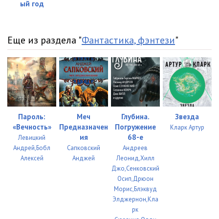
ый год
22_Giperboloid inzhenera Garina
26:04
23_Giperboloid inzhenera Garina
25:24
Еще из раздела "
Фантастика, фэнтези
"
24_Giperboloid inzhenera Garina
28:12
25_Giperboloid inzhenera Garina
28:06
26_Giperboloid inzhenera Garina
24:31
Пароль:
Меч
Глубина.
Звезда
«Вечность»
Предназначен
Погружение
Кларк Артур
ия
68-е
Левицкий
Андрей,Бобл
Сапковский
Андреев
Алексей
Анджей
Леонид,Хилл
Джо,Сенковский
Осип,Дрюон
Морис,Блэквуд
Элджернон,Кла
рк