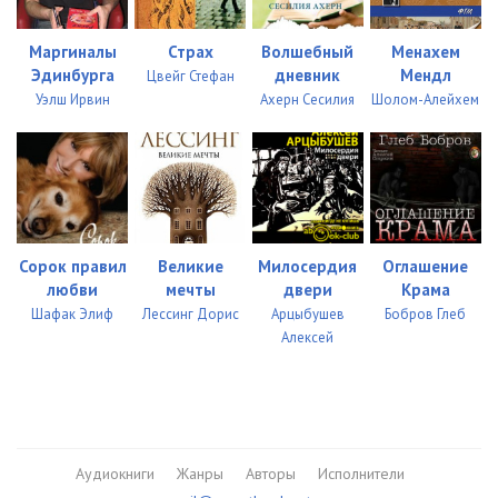
Маргиналы
Страх
Волшебный
Менахем
Эдинбурга
дневник
Мендл
Цвейг Стефан
Уэлш Ирвин
Ахерн Сесилия
Шолом-Алейхем
Сорок правил
Великие
Милосердия
Оглашение
любви
мечты
двери
Крама
Шафак Элиф
Лессинг Дорис
Арцыбушев
Бобров Глеб
Алексей
Аудиокниги
Жанры
Авторы
Исполнители