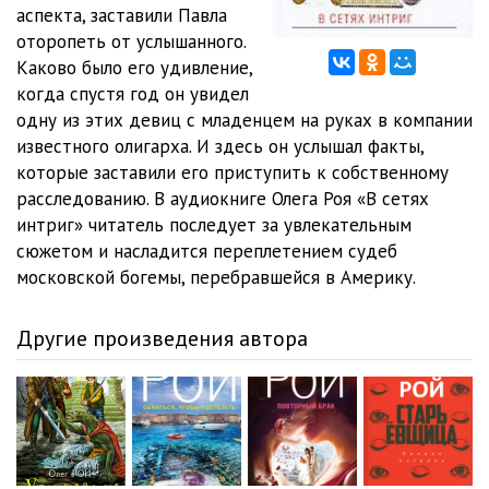
Roi_V_setyah_012
05:02
аспекта, заставили Павла
оторопеть от услышанного.
Roi_V_setyah_013
05:01
Каково было его удивление,
когда спустя год он увидел
Roi_V_setyah_014
05:01
одну из этих девиц с младенцем на руках в компании
Roi_V_setyah_015
05:02
известного олигарха. И здесь он услышал факты,
которые заставили его приступить к собственному
Roi_V_setyah_016
05:04
расследованию. В аудиокниге Олега Роя «В сетях
интриг» читатель последует за увлекательным
Roi_V_setyah_017
05:03
сюжетом и насладится переплетением судеб
Roi_V_setyah_018
05:04
московской богемы, перебравшейся в Америку.
Roi_V_setyah_019
05:01
Другие произведения автора
Roi_V_setyah_020
05:03
Roi_V_setyah_021
05:01
Roi_V_setyah_022
05:03