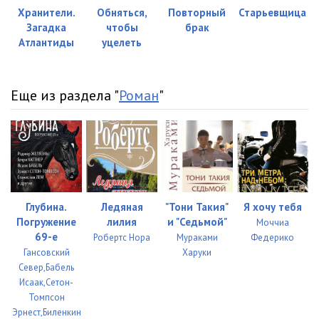
Roi_V_setyah_023
05:01
Хранители.
Обняться,
Повторный
Старьевщица
Загадка
чтобы
брак
Roi_V_setyah_024
05:03
Атлантиды
уцелеть
Roi_V_setyah_025
05:03
Roi_V_setyah_026
05:01
Еще из раздела "
Роман
"
Roi_V_setyah_027
05:01
Roi_V_setyah_028
05:00
Roi_V_setyah_029
05:01
Roi_V_setyah_030
05:04
Глубина.
Ледяная
"Тони Такия"
Я хочу тебя
Погружение
лилия
и "Седьмой"
Моччиа
Roi_V_setyah_031
05:01
69-е
Робертс Нора
Мураками
Федерико
Гансовский
Харуки
Roi_V_setyah_032
05:02
Север,Бабель
Исаак,Сетон-
Roi_V_setyah_033
05:01
Томпсон
Эрнест,Биленкин
Roi_V_setyah_034
05:03