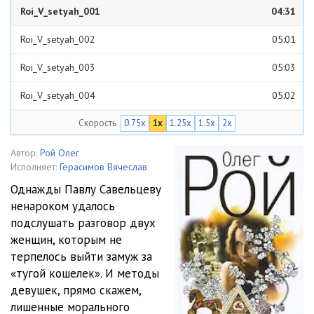
Roi_V_setyah_001
04:31
Roi_V_setyah_002
05:01
Roi_V_setyah_003
05:03
Roi_V_setyah_004
05:02
Скорость
0.75x
1x
1.25x
1.5x
2x
Roi_V_setyah_005
05:01
Roi_V_setyah_006
05:02
Автор:
Рой Олег
Исполняет:
Герасимов Вячеслав
Roi_V_setyah_007
05:01
Однажды Павлу Савельцеву
ненароком удалось
Roi_V_setyah_008
05:03
подслушать разговор двух
Roi_V_setyah_009
05:02
женщин, которым не
терпелось выйти замуж за
Roi_V_setyah_010
05:02
«тугой кошелек». И методы
девушек, прямо скажем,
Roi_V_setyah_011
05:01
лишенные морального