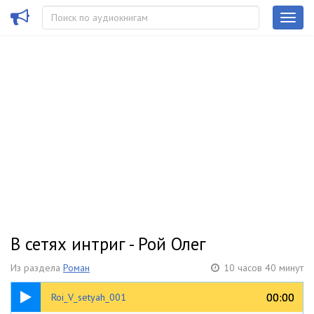
В сетях интриг - Рой Олег
Из раздела
Роман
10 часов 40 минут
04:31
00:00
00:00
Roi_V_setyah_001