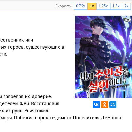
Скорость
0.75x
1x
1.25x
1.5x
2x
09:49
09:25
15:12
шественник или
17:46
ных героев, существующих в
ти.
15:43
13:15
 завоевал их доверие.
детелем Фей. Восстановил
х из руин. Уничтожил
з моря. Победил сорок седьмого Повелителя Демонов