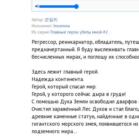
12.2
12
Автор:
은밀히
Исполняет:
Insomnia
13
Из серии:
Главные герои убиты мной #2
Регрессор, реинкарнатор, обладатель, путе
14
предначертанный. Я буду выслеживать глав
бесчисленных мирах, и поглощу их способнос
15
16
Здесь лежит главный герой.
Надежда континента.
Герой, который спасал мир.
Герой, у которого сейчас дыра в груди!
С помощью Духа Земли освободил дварфов и
Очистил заражённый Лес Духов и стал благо
древние каменные статуи, найденные в одни
гигантского морского змея, появившегося и
подземного мира…