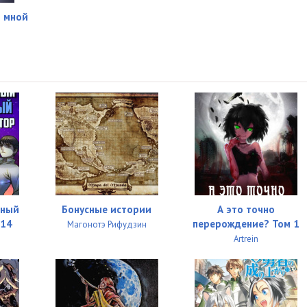
ы мной
нный
Бонусные истории
А это точно
 14
перерождение? Том 1
Магонотэ Рифудзин
Artrein