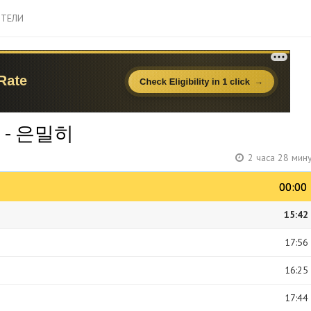
ТЕЛИ
 2 - 은밀히
2 часа 28 мин
00:00
00:00
15:42
17:56
16:25
17:44