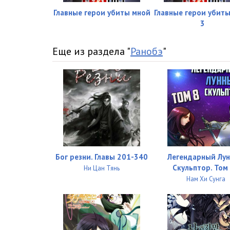
Главные герои убиты мной
Главные герои убит
3
Еще из раздела "
Ранобэ
"
Бог резни. Главы 201-340
Легендарный Лу
Скульптор. Том
Ни Цан Тянь
Нам Хи Сунга