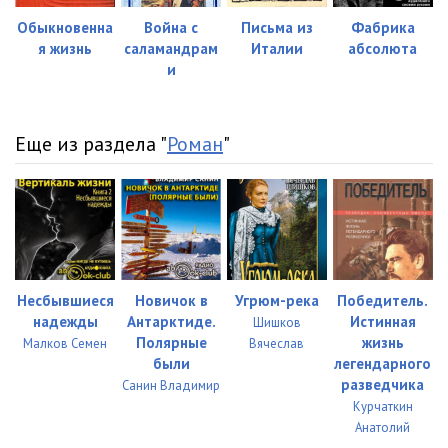
22
06:06
Обыкновенна
Война с
Письма из
Фабрика
23
10:27
я жизнь
саламандрам
Италии
абсолюта
и
24
07:28
25
11:21
Еще из раздела "
Роман
"
26
07:19
Несбывшиеся
Новичок в
Угрюм-река
Победитель.
надежды
Антарктиде.
Истинная
Шишков
Полярные
жизнь
Малков Семен
Вячеслав
были
легендарного
разведчика
Санин Владимир
Курчаткин
Анатолий