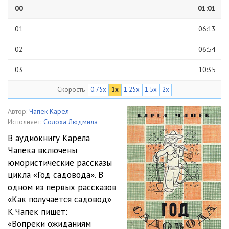
00
01:01
01
06:13
02
06:54
03
10:35
Скорость
0.75x
1x
1.25x
1.5x
2x
04
07:54
05
08:44
Автор:
Чапек Карел
Исполняет:
Солоха Людмила
06
08:20
В аудиокнигу Карела
Чапека включены
07
10:15
юмористические рассказы
08
06:32
цикла «Год садовода». В
одном из первых рассказов
09
10:03
«Как получается садовод»
К.Чапек пишет:
10
06:34
«Вопреки ожиданиям