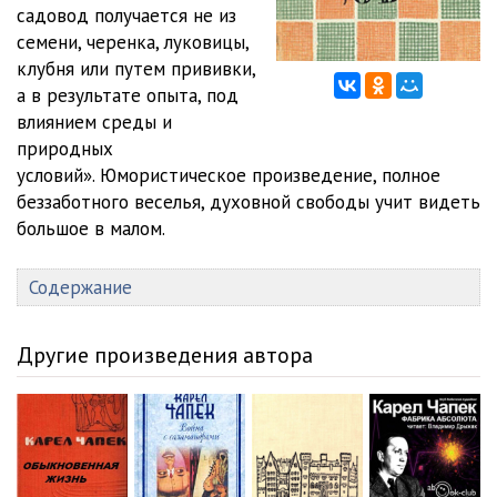
11
12:31
садовод получается не из
семени, черенка, луковицы,
12
06:30
клубня или путем прививки,
а в результате опыта, под
13
11:25
влиянием среды и
14
05:01
природных
условий». Юмористическое произведение, полное
15
10:09
беззаботного веселья, духовной свободы учит видеть
большое в малом.
16
06:32
17
12:01
Содержание
18
07:06
Другие произведения автора
19
09:52
20
07:49
21
10:24