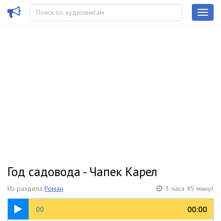
Год садовода - Чапек Карел
Из раздела
Роман
3 часа 45 минут
01:01
00:00
00:00
00