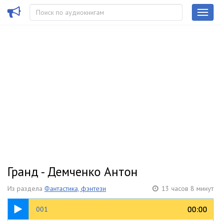
Гранд - Демченко Антон
Из раздела
Фантастика, фэнтези
13 часов 8 минут
27:03
00:00
00:00
001