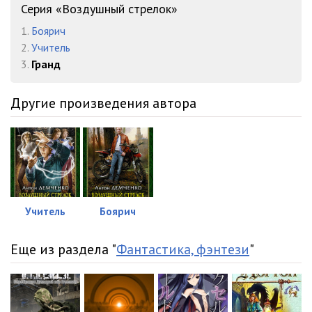
023
26:52
Серия «Воздушный стрелок»
024
02:00
1.
Боярич
2.
Учитель
025
04:50
3.
Гранд
026
19:16
Другие произведения автора
027
24:10
028
23:49
029
24:25
030
23:38
Учитель
Боярич
031
25:46
Еще из раздела "
Фантастика, фэнтези
"
032
08:08
033
17:14
034
24:55