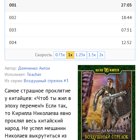
001
27:03
002
18:44
003
07:31
004
12:52
Скорость
0.75x
1x
1.25x
1.5x
2x
005
26:20
006
11:44
Автор:
Демченко Антон
Исполняет:
Teacher
007
12:32
Из серии:
Воздушный стрелок #3
Самое страшное проклятие
008
12:09
у китайцев: «Чтоб ты жил в
эпоху перемен!» Если так,
009
07:09
то Кирилла Николаева явно
010
04:50
проклял весь китайский
народ. Не успел мещанин
011
13:12
Николаев выкрутиться из