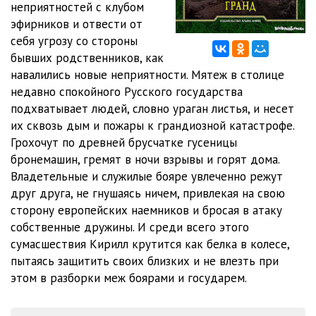
неприятностей с клубом
012
13:54
эфирников и отвести от
013
24:18
себя угрозу со стороны
бывших родственников, как
014
25:13
навалились новые неприятности. Мятеж в столице
недавно спокойного Русского государства
015
10:22
подхватывает людей, словно ураган листья, и несет
016
14:27
их сквозь дым и пожары к грандиозной катастрофе.
Грохочут по древней брусчатке гусеницы
017
25:20
бронемашин, гремят в ночи взрывы и горят дома.
Владетельные и служилые бояре увлеченно режут
018
24:55
друг друга, не гнушаясь ничем, привлекая на свою
019
26:36
сторону европейских наемников и бросая в атаку
собственные дружины. И среди всего этого
020
25:05
сумасшествия Кирилл крутится как белка в колесе,
пытаясь защитить своих близких и не влезть при
021
11:44
этом в разборки меж боярами и государем.
022
08:19