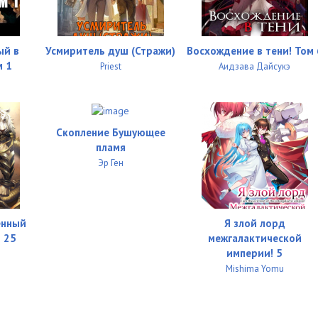
ый в
Усмиритель душ (Стражи)
Восхождение в тени! Том 
м 1
Priest
Аидзава Дайсукэ
Скопление Бушующее
пламя
Эр Ген
енный
Я злой лорд
 25
межгалактической
империи! 5
Mishima Yomu