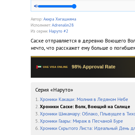
05 Хроники Саске 1 - Глава 03 02
06 Хроники Саске 1 - Глава 04
Автор:
Акира Хигашияма
Исполняет:
Adrenalin28
07 Хроники Саске 1 - Глава 05
Из серии:
Наруто #2
Саске отправляется в деревню Воющего Вол
08 Хроники Саске 1 - Глава 06
нечто, что расскажет ему больше о погибше
09 Хроники Саске 1 - Эпилог
10 Хроники Саске 1 - Бонус
Серия «Наруто»
1.
Хроники Какаши: Молния в Ледяном Небе
2.
Хроники Саске: Волк, Воющий на Солнце
3.
Хроники Шикамару: Облако, Плывущее в Тих
5.
Хроники Гаары: Мираж в Песчаной Буре
6.
Хроники Скрытого Листа: Идеальный День д