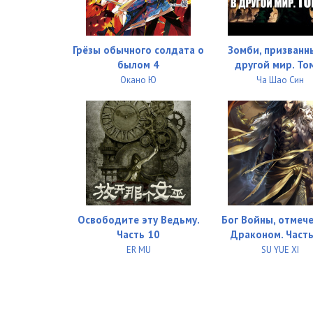
Грёзы обычного солдата о
Зомби, призванн
былом 4
другой мир. То
Окано Ю
Ча Шао Син
Освободите эту Ведьму.
Бог Войны, отмеч
Часть 10
Драконом. Часть
ER MU
SU YUE XI