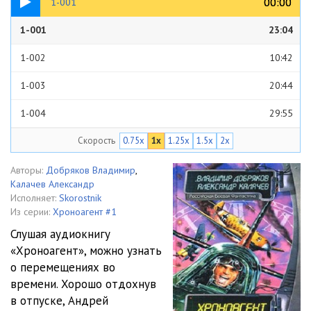
00:00
00:00
1-001
1-001
23:04
1-002
10:42
1-003
20:44
1-004
29:55
Скорость
0.75x
1x
1.25x
1.5x
2x
1-005
44:18
1-006
13:11
Авторы:
Добряков Владимир
,
Калачев Александр
1-007
23:14
Исполняет:
Skorostnik
Из серии:
Хроноагент #1
1-008
18:51
Слушая аудиокнигу
«Хроноагент», можно узнать
1-009
15:03
о перемещениях во
1-010
29:45
времени. Хорошо отдохнув
в отпуске, Андрей
1-011
13:28