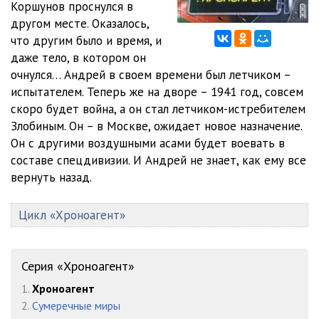
Коршунов проснулся в
другом месте. Оказалось,
1-012
50:13
что другим было и время, и
1-013
40:31
даже тело, в котором он
очнулся… Андрей в своем времени был летчиком –
1-014
39:04
испытателем. Теперь же на дворе – 1941 год, совсем
скоро будет война, а он стал летчиком-истребителем
1-015
41:55
Злобиным. Он – в Москве, ожидает новое назначение.
1-016
16:54
Он с другими воздушными асами будет воевать в
составе спецдивизии. И Андрей не знает, как ему все
1-017
26:25
вернуть назад.
1-018
18:56
Цикл «Хроноагент»
1-019
15:51
1-020
49:08
Серия «Хроноагент»
1-021
19:26
1.
Хроноагент
2.
Сумеречные миры
1-022
37:06