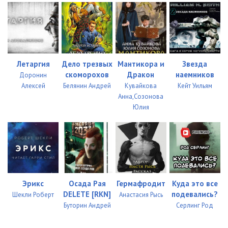
Летаргия
Дело трезвых
Мантикора и
Звезда
скоморохов
Дракон
наемников
Доронин
Алексей
Белянин Андрей
Кувайкова
Кейт Уильям
Анна,Созонова
Юлия
Эрикс
Осада Рая
Гермафродит
Куда это все
DELETE [RKN]
подевались?
Шекли Роберт
Анастасия Рысь
Буторин Андрей
Серлинг Род