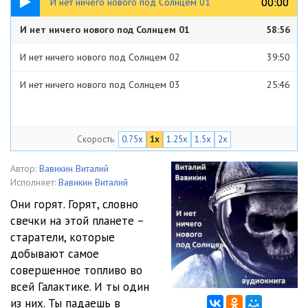
00:00
00:00
И нет ничего нового под Солнцем 01
И нет ничего нового под Солнцем 01
58:56
И нет ничего нового под Солнцем 02
39:50
И нет ничего нового под Солнцем 03
25:46
Скорость
0.75x
1x
1.25x
1.5x
2x
Автор:
Вавикин Виталий
Исполняет:
Вавикин Виталий
Они горят. Горят, словно
свечки на этой планете –
старатели, которые
добывают самое
совершенное топливо во
всей Галактике. И ты один
из них. Ты падаешь в