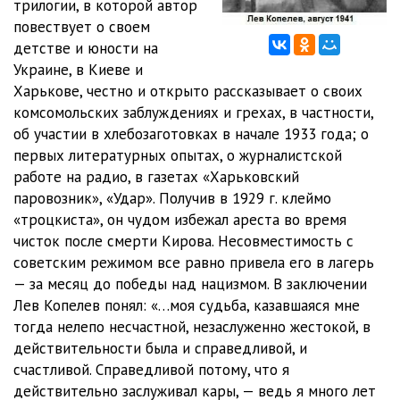
трилогии, в которой автор
12 Глава 3
11:56
повествует о своем
13 Глава 3
22:14
детстве и юности на
Украине, в Киеве и
14 Глава 3
09:57
Харькове, честно и открыто рассказывает о своих
комсомольских заблуждениях и грехах, в частности,
15 Глава 4
22:05
об участии в хлебозаготовках в начале 1933 года; о
16 Глава 4
15:23
первых литературных опытах, о журналистской
работе на радио, в газетах «Харьковский
17 Глава 4
20:12
паровозник», «Удар». Получив в 1929 г. клеймо
«троцкиста», он чудом избежал ареста во время
18 Глава 4
11:02
чисток после смерти Кирова. Несовместимость с
19 Глава 5
15:46
советским режимом все равно привела его в лагерь
— за месяц до победы над нацизмом. В заключении
20 Глава 5
13:30
Лев Копелев понял: «…моя судьба, казавшаяся мне
тогда нелепо несчастной, незаслуженно жестокой, в
21 Глава 5
10:57
действительности была и справедливой, и
22 Глава 5
18:12
счастливой. Справедливой потому, что я
действительно заслуживал кары, — ведь я много лет