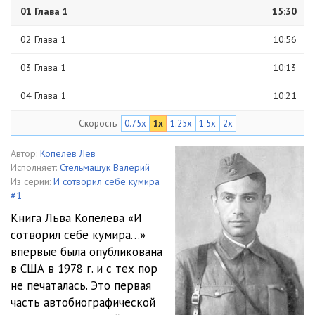
01 Глава 1
15:30
02 Глава 1
10:56
03 Глава 1
10:13
04 Глава 1
10:21
Скорость
0.75x
1x
1.25x
1.5x
2x
05 Глава 1
10:25
06 Глава 2
23:32
Автор:
Копелев Лев
Исполняет:
Стельмащук Валерий
07 Глава 2
16:50
Из серии:
И сотворил себе кумира
#1
08 Глава 2
22:05
Книга Льва Копелева «И
сотворил себе кумира…»
09 Глава 3
19:15
впервые была опубликована
10 Глава 3
11:43
в США в 1978 г. и с тех пор
не печаталась. Это первая
11 Глава 3
15:05
часть автобиографической