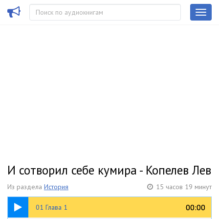
И сотворил себе кумира - Копелев Лев
Из раздела
История
15 часов 19 минут
15:30
00:00
00:00
01 Глава 1