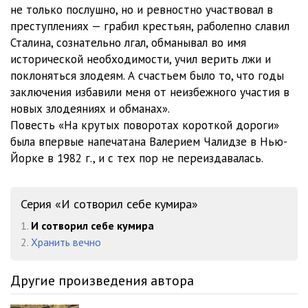
23 Глава 5
11:13
не только послушно, но и ревностно участвовал в
преступлениях — грабил крестьян, раболепно славил
24 Глава 5
13:23
Сталина, сознательно лгал, обманывал во имя
25 Глава 6
14:50
исторической необходимости, учил верить лжи и
поклоняться злодеям. А счастьем было то, что годы
26 Глава 6
15:26
заключения избавили меня от неизбежного участия в
новых злодеяниях и обманах».
27 Глава 6
15:44
Повесть «На крутых поворотах короткой дороги»
28 Глава 7
14:11
была впервые напечатана Валерием Чалидзе в Нью-
Йорке в 1982 г., и с тех пор не переиздавалась.
29 Глава 7
17:12
30 Глава 7
10:18
Серия «И сотворил себе кумира»
31 Глава 7
14:37
1.
И сотворил себе кумира
2.
Хранить вечно
32 Глава 7
20:08
33 Глава 7
15:27
Другие произведения автора
34 Глава 8
16:29