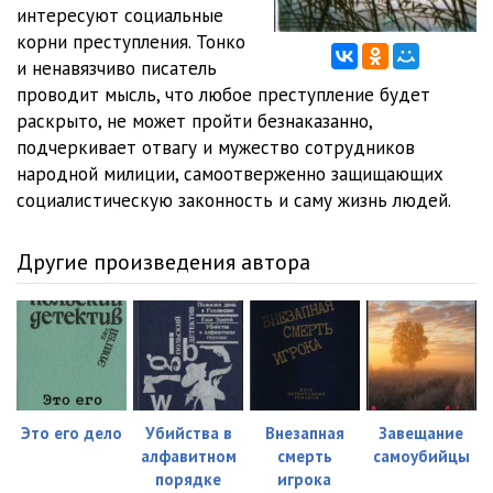
0012
24:38
интересуют социальные
корни преступления. Тонко
0013
13:22
и ненавязчиво писатель
проводит мысль, что любое преступление будет
0014
41:07
раскрыто, не может пройти безнаказанно,
0015
11:33
подчеркивает отвагу и мужество сотрудников
народной милиции, самоотверженно защищающих
социалистическую законность и саму жизнь людей.
Другие произведения автора
Это его дело
Убийства в
Внезапная
Завещание
алфавитном
смерть
самоубийцы
порядке
игрока