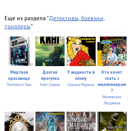
Еще из раздела "
Детективы, боевики,
триллеры
"
Мертвая
Долгая
У жадности в
Кто хочет
красавица
прогулка
плену
спать с
миллионером
Пентикост Хью
Кинг Стивен
Серова Марина
?
Милевская
Людмила