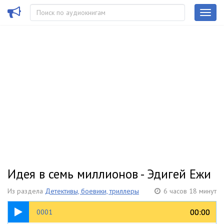
Идея в семь миллионов - Эдигей Ежи
Из раздела
Детективы, боевики, триллеры
6 часов 18 минут
12:14
00:00
00:00
0001