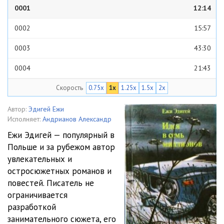
0001
12:14
0002
15:57
0003
43:30
0004
21:43
Скорость
0.75x
1x
1.25x
1.5x
2x
0005
28:47
0006
22:52
Автор:
Эдигей Ежи
Исполняет:
Андрианов Александр
0007
25:32
Ежи Эдигей — популярный в
Польше и за рубежом автор
0008
40:47
увлекательных и
0009
17:25
остросюжетных романов и
повестей. Писатель не
0010
27:58
ограничивается
разработкой
0011
30:52
занимательного сюжета, его