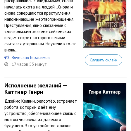
расправлялись с «ведьмами», снова
началась охота на людей…Снова и
снова совершаются преступления,
напоминающие жертвоприношения.
Преступления, явно связанные с
«дьявольским зельем» сейлемских
ведьм, секрет которого веками
считался утерянным. Неужели кто-то
вновь...
Вячеслав Герасимов
Слушать онлайн
17 часов 55 минут
Исполнение желаний —
Каттнер Генри
Джеймс Келвин, репортёр, встречает
робота, который даёт ему
устройство, обеспечивающее связь с
мозгом человека из далекого
будущего. Это устройство должно