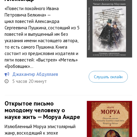
«Повести покойного Ивана
Петровича Белкина» —
цикл повестей Александра
Сергеевича Пушкина, состоящий из 5
повестей и выпущенный им без
указания имени настоящего автора,
то есть самого Пушкина. Книга
состоит из предисловия издателя и
пяти повестей: «Выстрел» «Метель»
«Гробовщик»...
Джахангир Абдуллаев
Слушать онлайн
5 часов 20 минут
Открытое письмо
молодому человеку о
науке жить — Моруа Андре
Излюбленный Моруа эпистолярный
жанр, восходящий к эпохе