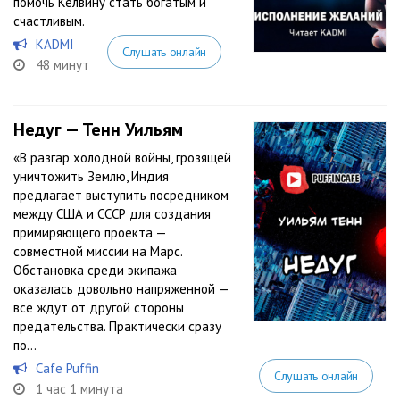
помочь Келвину стать богатым и
счастливым.
KADMI
Слушать онлайн
48 минут
Недуг — Тенн Уильям
«В разгар холодной войны, грозящей
уничтожить Землю, Индия
предлагает выступить посредником
между США и СССР для создания
примиряющего проекта —
совместной миссии на Марс.
Обстановка среди экипажа
оказалась довольно напряженной —
все ждут от другой стороны
предательства. Практически сразу
по...
Cafe Puffin
Слушать онлайн
1 час 1 минута