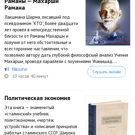
Раманы — Махарши
Рамана
Лакшмана Шарма, писавший под
псевдонимом “КТО”, более двадцати
лет провёл в непосредственной
близости от Раманы Махарши и
получил от него обстоятельные и
всесторонние наставления, что
позволило автору дать глубокий философский анализ Учения
Махарши, проводя параллели с поучениями Упанишад....
Nikosho
Слушать онлайн
10 часов 40 минут
Политическая экономия
Эта книга — знаменитый
«сталинский» учебник
политэкономии, «чертеж
устройства» и «описание принципов
работы» сталинского СССР. Широко