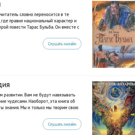
й
 читатель словно переносится в те
 где правил национальный характер и
ерой повести Тарас Бульба. Он вместе с
Слушать онлайн
дия
м развитии. Вам не будут навязывать
ие чудесами. Наоборот, эта книга об
ты знания. Мы и только мы творим свою
Слушать онлайн