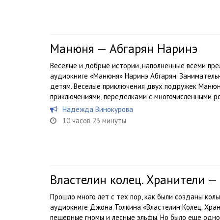
Манюня — Абгарян Наринэ
Веселые и добрые истории, наполненные всеми пре
аудиокниге «Манюня» Наринэ Абгарян. Занимательн
детям. Веселые приключения двух подружек Маню
приключениями, переделками с многочисленными ро
Надежда Винокурова
10 часов 23 минуты
Властелин колец. Хранители —
Прошло много лет с тех пор, как были созданы кол
аудиокниге Джона Толкина «Властелин Колец. Храни
пещерные гномы и лесные эльфы. Но было еще одно