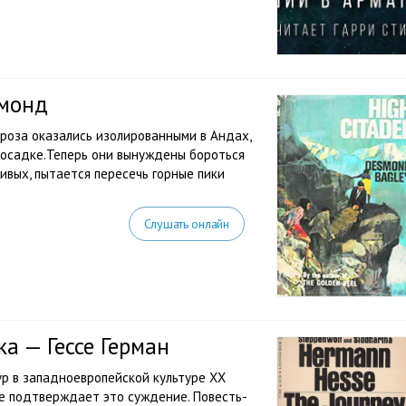
смонд
ороза оказались изолированными в Андах,
и посадке.Теперь они вынуждены бороться
живых, пытается пересечь горные пики
Слушать онлайн
а — Гессе Герман
ур в западноевропейской культуре XX
ще подтверждает это суждение. Повесть-