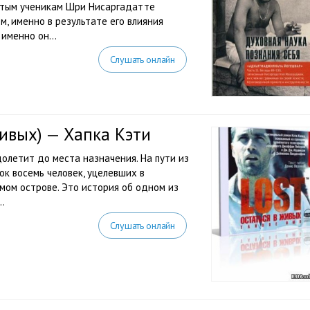
итым ученикам Шри Нисаргадатте
 именно в результате его влияния
именно он...
Слушать онлайн
живых) — Хапка Кэти
олетит до места назначения. На пути из
к восемь человек, уцелевших в
мом острове. Это история об одном из
.
Слушать онлайн