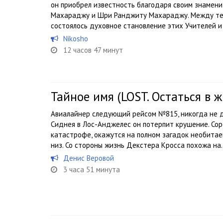
он приобрел известность благодаря своим знамен
Махараджу и Шри Ранджиту Махараджу. Между тем,
состоялось духовное становление этих Учителей и 
Nikosho
12 часов 47 минут
Тайное имя (LOST. Остаться в 
Авиалайнер следующий рейсом №815, никогда не д
Сиднея в Лос-Анджелес он потерпит крушение. Соро
катастрофе, окажутся на полном загадок необитае
низ. Со стороны жизнь Декстера Кросса похожа на..
Денис Веровой
3 часа 51 минута