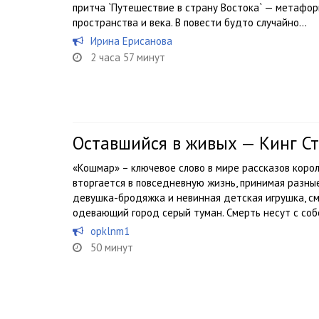
притча `Путешествие в страну Востока` — метафор
пространства и века. В повести будто случайно...
Ирина Ерисанова
2 часа 57 минут
Оставшийся в живых — Кинг С
«Кошмар» – ключевое слово в мире рассказов корол
вторгается в повседневную жизнь, принимая разные
девушка-бродяжка и невинная детская игрушка, см
одевающий город серый туман. Смерть несут с собо
opklnm1
50 минут