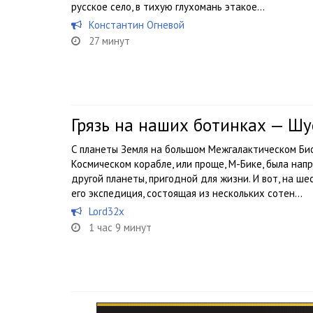
русское село, в тихую глухомань этакое...
Константин Огневой
27 минут
Грязь на наших ботинках — Ш
С планеты Земля на большом Межгалактическом Би
Космическом корабле, или проще, М-Бике, была на
другой планеты, пригодной для жизни. И вот, на ш
его экспедиция, состоящая из нескольких сотен...
Lord32x
1 час 9 минут