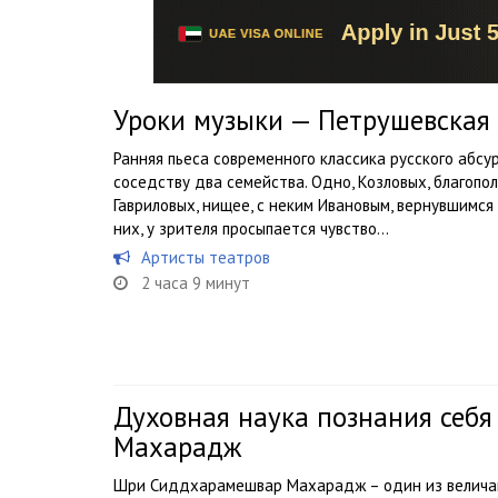
Уроки музыки — Петрушевска
Ранняя пьеса современного классика русского абс
соседству два семейства. Одно, Козловых, благопол
Гавриловых, нищее, с неким Ивановым, вернувшимся
них, у зрителя просыпается чувство...
Артисты театров
2 часа 9 минут
Духовная наука познания себ
Махарадж
Шри Сиддхарамешвар Махарадж – один из величай