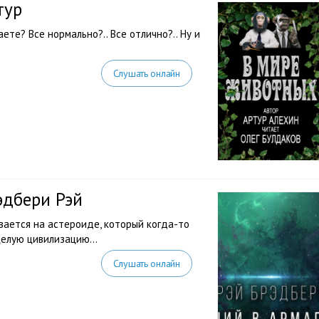
тур
ете? Все нормально?.. Все отлично?.. Ну и
Слушать онлайн
эдбери Рэй
вается на астероиде, который когда-то
 целую цивилизацию…
Слушать онлайн