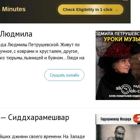
я Людмила
урда Людмилы Петрушевской. Живут по
учное, с коврами и хрусталем, другое,
 из тюрьмы, пьяницей и буяном… Глядя на
Слушать онлайн
я — Сиддхарамешвар
ших джняни своего времени. На Западе