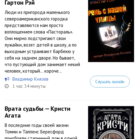
Гартон Рэй
Люди из пригорода маленького
североамериканского городка
представляются нам просто
воплощением слова «Пастораль».
Они мирно подстригают свои
лужайки, возят детей в школу, а по
выходным устраивают барбекю у
себя на заднем дворе. Но бывает,
что пустующий дом занимает некий
человек, который… короче...
Владимир Князев
Слушать онлайн
1 час 34 минуты
Врата судьбы — Кристи
Агата
В последние годы своей жизни
Томми и Таппенс Бересфорд
приобрели старинный дом в одной