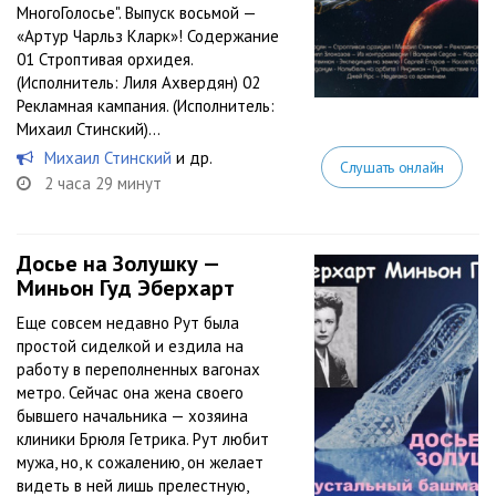
МногоГолосье". Выпуск восьмой —
«Артур Чарльз Кларк»! Содержание
01 Строптивая орхидея.
(Исполнитель: Лиля Ахвердян) 02
Рекламная кампания. (Исполнитель:
Михаил Стинский)...
Михаил Стинский
и др.
Слушать онлайн
2 часа 29 минут
Досье на Золушку —
Миньон Гуд Эберхарт
Еще совсем недавно Рут была
простой сиделкой и ездила на
работу в переполненных вагонах
метро. Сейчас она жена своего
бывшего начальника — хозяина
клиники Брюля Гетрика. Рут любит
мужа, но, к сожалению, он желает
видеть в ней лишь прелестную,