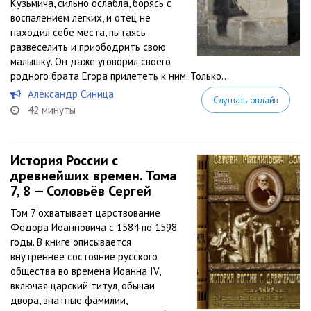
Кузьмича, сильно ослабла, борясь с
воспалением легких, и отец не
находил себе места, пытаясь
развеселить и приободрить свою
малышку. Он даже уговорил своего
родного брата Егора прилететь к ним. Только...
Александр Синица
Слушать онлайн
42 минуты
История России с
древнейших времен. Тома
7, 8 — Соловьёв Сергей
Том 7 охватывает царствование
Фёдора Иоанновича с 1584 по 1598
годы. В книге описывается
внутреннее состояние русского
общества во времена Иоанна IV,
включая царский титул, обычаи
двора, знатные фамилии,