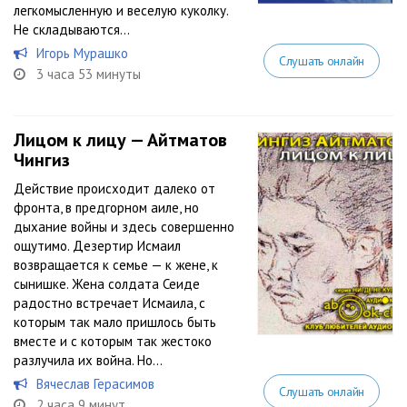
легкомысленную и веселую куколку.
Не складываются...
Игорь Мурашко
Слушать онлайн
3 часа 53 минуты
Лицом к лицу — Айтматов
Чингиз
Действие происходит далеко от
фронта, в предгорном аиле, но
дыхание войны и здесь совершенно
ощутимо. Дезертир Исмаил
возвращается к семье — к жене, к
сынишке. Жена солдата Сеиде
радостно встречает Исмаила, с
которым так мало пришлось быть
вместе и с которым так жестоко
разлучила их война. Но...
Вячеслав Герасимов
Слушать онлайн
2 часа 9 минут