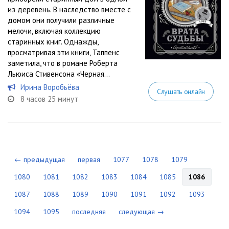
из деревень. В наследство вместе с
домом они получили различные
мелочи, включая коллекцию
старинных книг. Однажды,
просматривая эти книги, Таппенс
заметила, что в романе Роберта
Льюиса Стивенсона «Черная...
Ирина Воробьёва
Слушать онлайн
8 часов 25 минут
← предыдущая
первая
1077
1078
1079
1080
1081
1082
1083
1084
1085
1086
1087
1088
1089
1090
1091
1092
1093
1094
1095
последняя
следующая →