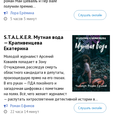
роман Май Шёвалль и Пер Валё
получили премию...
Лора Ерёмина
Слушать онлайн
5 часов 5 минут
S.T.A.L.K.E.R. Мутная вода
— Крапивенцева
Екатерина
Молодой журналист Арсений
Ковалёв попадает в Зону
Отчуждения, расследуя смерть
областного кандидата в депутаты,
произошедшую прямо на его глазах.
В его руках — ПДА покойного и
загадочная шифровка с пометками
на полях. Всё, чего желает журналист
— распутать хитросплетения детективной истории в...
Роман Ефимов
Слушать онлайн
22 часа 14 минут