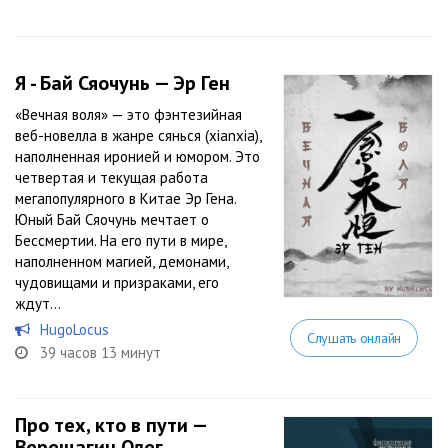
Я - Бай Сяочунь — Эр Ген
«Вечная воля» — это фэнтезийная
веб-новелла в жанре сянься (xianxia),
наполненная иронией и юмором. Это
четвертая и текущая работа
мегапопулярного в Китае Эр Гена.
Юный Бай Сяочунь мечтает о
Бессмертии. На его пути в мире,
наполненном магией, демонами,
чудовищами и призраками, его
ждут...
HugoLocus
Слушать онлайн
39 часов 13 минут
Про тех, кто в пути —
Верещагин Олег