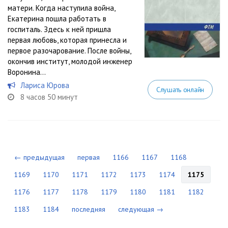
матери. Когда наступила война,
Екатерина пошла работать в
госпиталь. Здесь к ней пришла
первая любовь, которая принесла и
первое разочарование. После войны,
окончив институт, молодой инженер
Воронина...
Лариса Юрова
Слушать онлайн
8 часов 50 минут
← предыдущая
первая
1166
1167
1168
1169
1170
1171
1172
1173
1174
1175
1176
1177
1178
1179
1180
1181
1182
1183
1184
последняя
следующая →