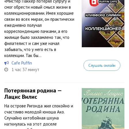
«Мистер Паккер потерял супругу и
смог обрести новый смысл жизни в
коллекционировании. Имея хорошие
связи во всех мирах, он практически
ежедневно получал
корреспонденцию пачками, а его
жилище было захламлено так, что
филателист и сам уже начал
забывать, что у него есть в
коллекции. Так бы...
Cafe Puffin
Слушать онлайн
1 час 37 минут
Потерянная родина —
Лацис Вилис
На острове Ригонда жил спокойно и
счастливо молодой юноша Ако.
Случайно китобойная шхуна
наткнулась на этот доселе