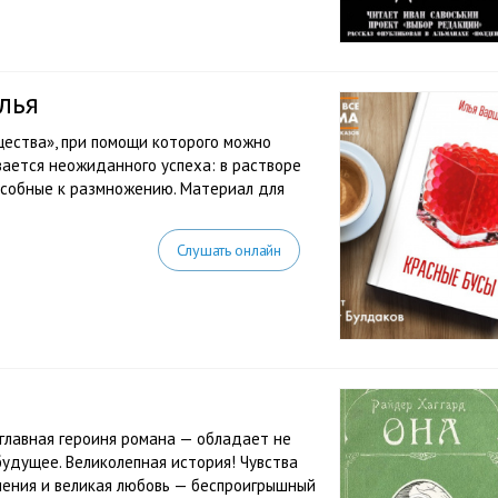
лья
ества», при помощи которого можно
вается неожиданного успеха: в растворе
особные к размножению. Материал для
Слушать онлайн
лавная героиня романа — обладает не
будущее. Великолепная история! Чувства
ения и великая любовь — беспроигрышный