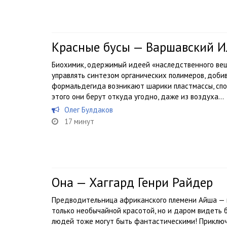
Красные бусы — Варшавский И
Биохимик, одержимый идеей «наследственного вещ
управлять синтезом органических полимеров, доби
формальдегида возникают шарики пластмассы, сп
этого они берут откуда угодно, даже из воздуха…
Олег Булдаков
17 минут
Она — Хаггард Генри Райдер
Предводительница африканского племени Айша — г
только необычайной красотой, но и даром видеть 
людей тоже могут быть фантастическими! Приключ