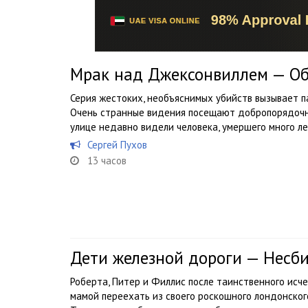
Мрак над Джексонвиллем — О
Серия жестоких, необъяснимых убийств вызывает п
Очень странные видения посещают добропорядочны
улице недавно видели человека, умершего много ле
Сергей Пухов
13 часов
Дети железной дороги — Несб
Роберта, Питер и Филлис после таинственного исч
мамой переехать из своего роскошного лондонског