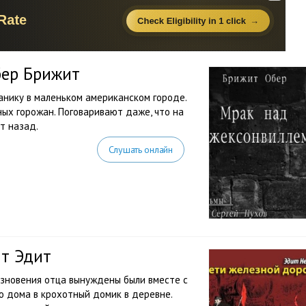
бер Брижит
анику в маленьком американском городе.
х горожан. Поговаривают даже, что на
т назад.
Слушать онлайн
ит Эдит
езновения отца вынуждены были вместе с
о дома в крохотный домик в деревне.