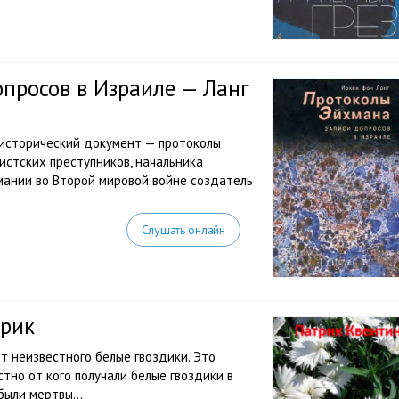
просов в Израиле — Ланг
 исторический документ — протоколы
истских преступников, начальника
рмании во Второй мировой войне создатель
Слушать онлайн
трик
т неизвестного белые гвоздики. Это
естно от кого получали белые гвоздики в
 были мертвы…