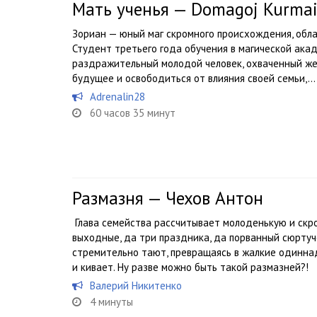
Мать ученья — Domagoj Kurmai
Зориан — юный маг скромного происхождения, обл
Студент третьего года обучения в магической ака
раздражительный молодой человек, охваченный же
будущее и освободиться от влияния своей семьи,...
Adrenalin28
60 часов 35 минут
Размазня — Чехов Антон
Глава семейства рассчитывает молоденькую и скро
выходные, да три праздника, да порванный сюрту
стремительно тают, превращаясь в жалкие одинна
и кивает. Ну разве можно быть такой размазней?!
Валерий Никитенко
4 минуты