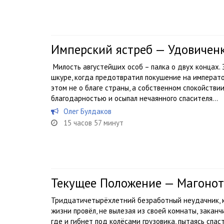
Имперский ястреб — Удовичен
Милость августейших особ – палка о двух концах.
шкуре, когда предотвратил покушение на императо
этом не о благе страны, а собственном спокойстви
благодарностью и осыпал нечаянного спасителя...
Олег Булдаков
15 часов 57 минут
Текущее Положение — Магонот
Тридцатичетырёхлетний безработный неудачник, к
жизни провёл, не вылезая из своей комнаты, закан
где и гибнет под колёсами грузовика, пытаясь спас