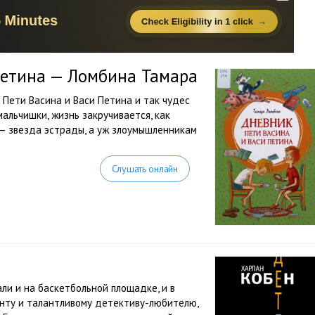
Петина — Ломбина Тамара
 Пети Васина и Васи Петина и так чудес
мальчишки, жизнь закручивается, как
т — звезда эстрады, а уж злоумышленникам
Слушать онлайн
ли и на баскетбольной площадке, и в
енту и талантливому детективу-любителю,