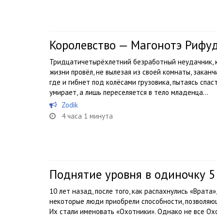
Королевство — Магонотэ Рифу
Тридцатичетырёхлетний безработный неудачник, к
жизни провёл, не вылезая из своей комнаты, закан
где и гибнет под колёсами грузовика, пытаясь спас
умирает, а лишь переселяется в тело младенца...
Zodik
4 часа 1 минута
Поднятие уровня в одиночку 5
10 лет назад, после того, как распахнулись «Врата
некоторые люди приобрели способности, позволяющ
Их стали именовать «Охотники». Однако не все Ох