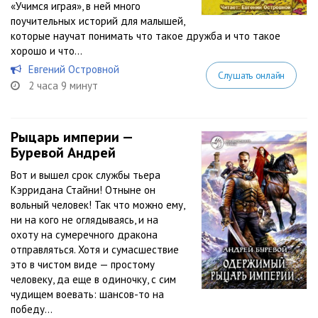
«Учимся играя», в ней много
поучительных историй для малышей,
которые научат понимать что такое дружба и что такое
хорошо и что...
Евгений Островной
Слушать онлайн
2 часа 9 минут
Рыцарь империи —
Буревой Андрей
Вот и вышел срок службы тьера
Кэрридана Стайни! Отныне он
вольный человек! Так что можно ему,
ни на кого не оглядываясь, и на
охоту на сумеречного дракона
отправляться. Хотя и сумасшествие
это в чистом виде — простому
человеку, да еще в одиночку, с сим
чудищем воевать: шансов-то на
победу...