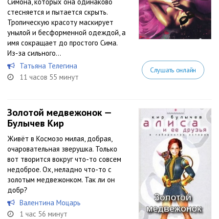
Симона, которых она одинаково
стесняется и пытается скрыть.
Тропическую красоту маскирует
унылой и бесформенной одеждой, а
имя сокращает до простого Сима.
Из-за сильного...
Татьяна Телегина
Слушать онлайн
11 часов 55 минут
Золотой медвежонок —
Булычев Кир
Живёт в Космозо милая, добрая,
очаровательная зверушка. Только
вот творится вокруг что-то совсем
недоброе. Ох, неладно что-то с
золотым медвежонком. Так ли он
добр?
Валентина Моцарь
1 час 56 минут