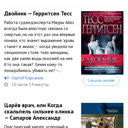
Двойник — Герритсен Тесс
Работа судмедэксперта Мауры Айлз
всегда была вплотную связана со
смертью, но на этот раз она впервые
поняла, что значит выражение 'кровь
стынет в жилах', – когда увидела на
секционном столе тело женщины,
как две капли воды похожей на нее.
Кто она такая? Зачем кому-то
понадобилось убивать ее? –...
Сергей Кирсанов
Слушать онлайн
10 часов 54 минуты
Царёв врач, или Когда
скальпель сильнее клинка
— Сапаров Александр
Пластический хирург, успешный и