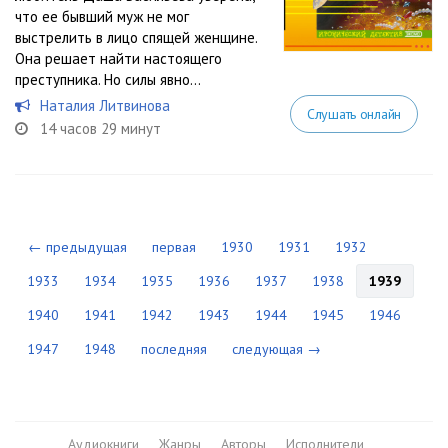
что ее бывший муж не мог
выстрелить в лицо спящей женщине.
Она решает найти настоящего
преступника. Но силы явно...
Наталия Литвинова
Слушать онлайн
14 часов 29 минут
← предыдущая
первая
1930
1931
1932
1933
1934
1935
1936
1937
1938
1939
1940
1941
1942
1943
1944
1945
1946
1947
1948
последняя
следующая →
Аудиокниги
Жанры
Авторы
Исполнители