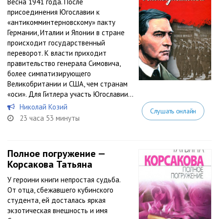
Весна 1941 года. После
присоединения Югославии к
«антикомминтерновскому» пакту
Германии, Италии и Японии в стране
происходит государственный
переворот. К власти приходит
правительство генерала Симовича,
более симпатизирующего
Великобритании и США, чем странам
«оси». Для Гитлера участь Югославии...
Николай Козий
Слушать онлайн
23 часа 53 минуты
Полное погружение —
Корсакова Татьяна
У героини книги непростая судьба.
От отца, сбежавшего кубинского
студента, ей досталась яркая
экзотическая внешность и имя