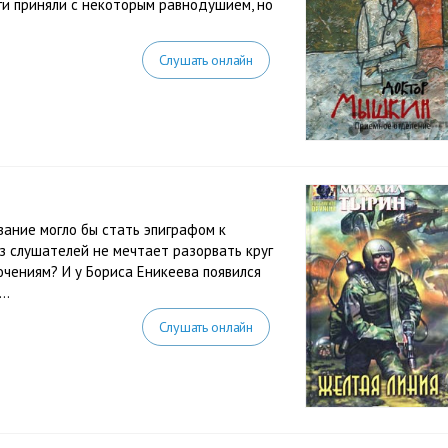
ги приняли с некоторым равнодушием, но
Слушать онлайн
л
ание могло бы стать эпиграфом к
з слушателей не мечтает разорвать круг
ючениям? И у Бориса Еникеева появился
..
Слушать онлайн