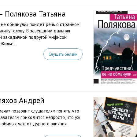
— Полякова Татьяна
 не обманули» пойдет речь о странном
кину голову. В завещании дальняя
ей закадычной подругой Анфисой
Жилье...
Слушать онлайн
ляхов Андрей
ача» позволит слушателям понять, что
давателям приходится непросто, что уж
 любимых чад от дурного влияния