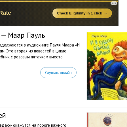
я — Маар Пауль
родолжаются в аудиокниге Пауля Маара «И
ям. Это вторая из повестей в цикле
ебник с розовым пятачком вместо
..
Слушать онлайн
ей
ведаю» окажутся на пороге важного