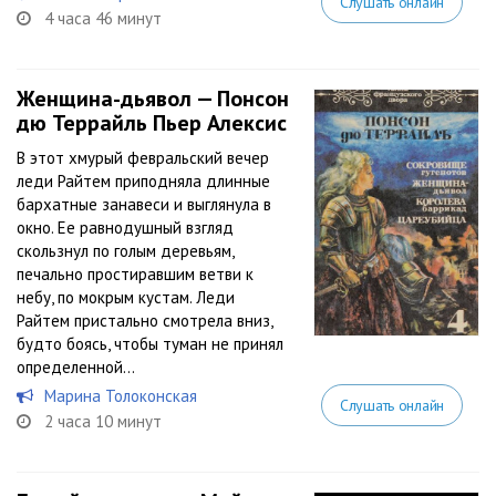
Слушать онлайн
4 часа 46 минут
Женщина-дьявол — Понсон
дю Террайль Пьер Алексис
В этот хмурый февральский вечер
леди Райтем приподняла длинные
бархатные занавеси и выглянула в
окно. Ее равнодушный взгляд
скользнул по голым деревьям,
печально простиравшим ветви к
небу, по мокрым кустам. Леди
Райтем пристально смотрела вниз,
будто боясь, чтобы туман не принял
определенной...
Марина Толоконская
Слушать онлайн
2 часа 10 минут