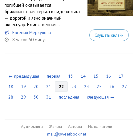
погибшей оказывается
бриллиантовая серьга в виде кольца
— дорогой и явно значимый
аксессуар. Единственная...
Евгения Меркулова
Слушать онлайн
8 часов 50 минут
← предыдущая
первая
13
14
15
16
17
18
19
20
21
22
23
24
25
26
27
28
29
30
31
последняя
следующая →
Аудиокниги
Жанры
Авторы
Исполнители
mail@sweetbook.net