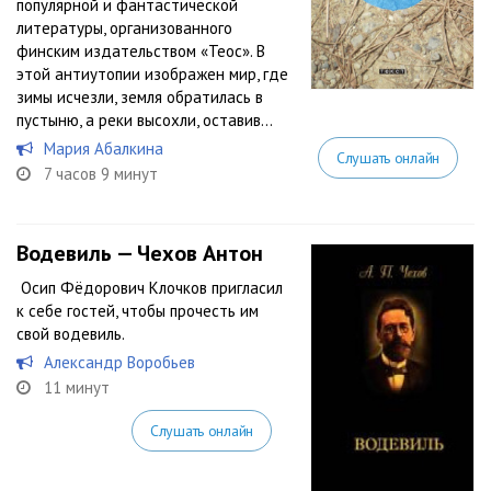
популярной и фантастической
литературы, организованного
финским издательством «Teос». В
этой антиутопии изображен мир, где
зимы исчезли, земля обратилась в
пустыню, а реки высохли, оставив...
Мария Абалкина
Слушать онлайн
7 часов 9 минут
Водевиль — Чехов Антон
Осип Фёдорович Клочков пригласил
к себе гостей, чтобы прочесть им
свой водевиль.
Александр Воробьев
11 минут
Слушать онлайн