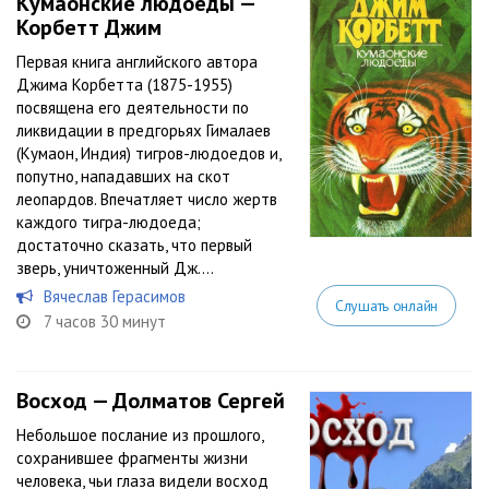
Кумаонские людоеды —
Корбетт Джим
Первая книга английского автора
Джима Корбетта (1875-1955)
посвящена его деятельности по
ликвидации в предгорьях Гималаев
(Кумаон, Индия) тигров-людоедов и,
попутно, нападавших на скот
леопардов. Впечатляет число жертв
каждого тигра-людоеда;
достаточно сказать, что первый
зверь, уничтоженный Дж....
Вячеслав Герасимов
Слушать онлайн
7 часов 30 минут
Восход — Долматов Сергей
Небольшое послание из прошлого,
сохранившее фрагменты жизни
человека, чьи глаза видели восход