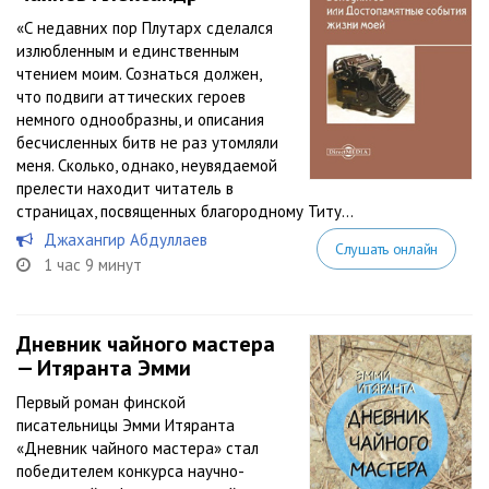
«С недавних пор Плутарх сделался
излюбленным и единственным
чтением моим. Сознаться должен,
что подвиги аттических героев
немного однообразны, и описания
бесчисленных битв не раз утомляли
меня. Сколько, однако, неувядаемой
прелести находит читатель в
страницах, посвященных благородному Титу...
Джахангир Абдуллаев
Слушать онлайн
1 час 9 минут
Дневник чайного мастера
— Итяранта Эмми
Первый роман финской
писательницы Эмми Итяранта
«Дневник чайного мастера» стал
победителем конкурса научно-