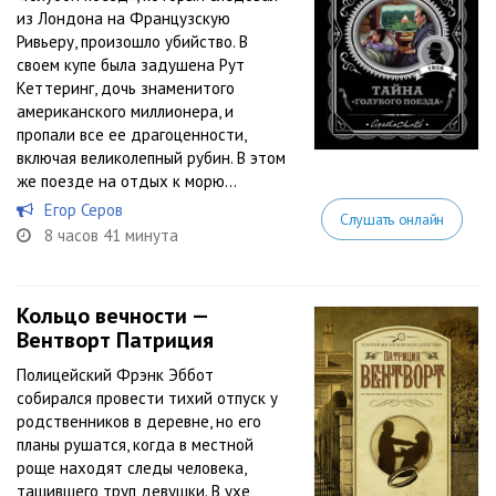
из Лондона на Французскую
Ривьеру, произошло убийство. В
своем купе была задушена Рут
Кеттеринг, дочь знаменитого
американского миллионера, и
пропали все ее драгоценности,
включая великолепный рубин. В этом
же поезде на отдых к морю...
Егор Серов
Слушать онлайн
8 часов 41 минута
Кольцо вечности —
Вентворт Патриция
Полицейский Фрэнк Эббот
собирался провести тихий отпуск у
родственников в деревне, но его
планы рушатся, когда в местной
роще находят следы человека,
тащившего труп девушки. В ухе