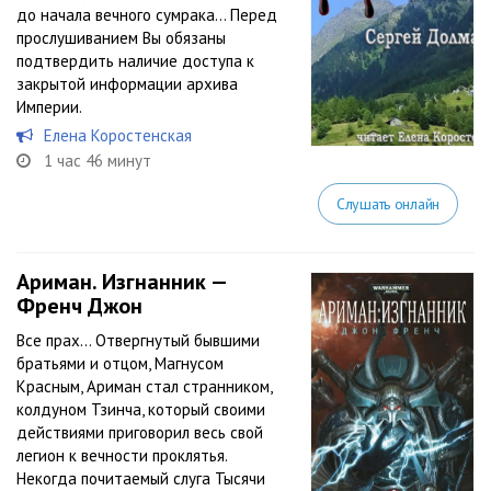
до начала вечного сумрака… Перед
прослушиванием Вы обязаны
подтвердить наличие доступа к
закрытой информации архива
Империи.
Елена Коростенская
1 час 46 минут
Слушать онлайн
Ариман. Изгнанник —
Френч Джон
Все прах… Отвергнутый бывшими
братьями и отцом, Магнусом
Красным, Ариман стал странником,
колдуном Тзинча, который своими
действиями приговорил весь свой
легион к вечности проклятья.
Некогда почитаемый слуга Тысячи