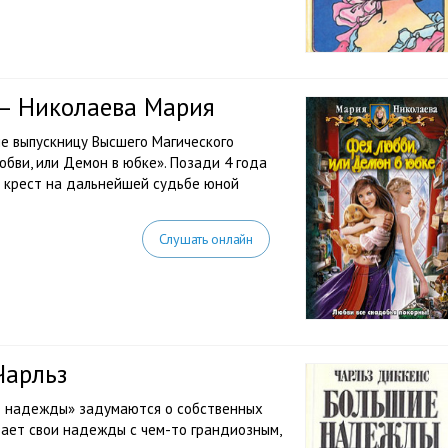
 — Николаева Мария
 не выпускницу Высшего Магического
бви, или Демон в юбке». Позади 4 года
т крест на дальнейшей судьбе юной
Слушать онлайн
Чарльз
е надежды» задумаются о собственных
вает свои надежды с чем-то грандиозным,