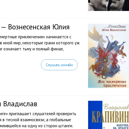
— Вознесенская Юлия
мертные приключения» начинается с
 в иной мир, некоторые грани которого уж
е означает тьму и полный финал,
Слушать онлайн
н Владислав
нге» приглашает слушателей проверить
 в тесной взаимосвязи, а глобальные
емлившейся на одну из сторон штанги.