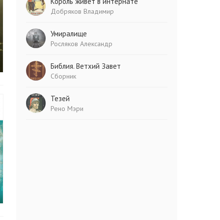
Король живет в интернате
Добряков Владимир
Умиралище
Росляков Александр
Библия. Ветхий Завет
Сборник
Тезей
Рено Мэри