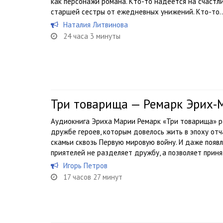
как персонажи романа. Кто-то надеется на счастли
старшей сестры от ежедневных унижений. Кто-то..
Наталия Литвинова
24 часа 3 минуты
Три товарища — Ремарк Эрих-
Аудиокнига Эриха Марии Ремарк «Три товарища» р
дружбе героев, которым довелось жить в эпоху от
скамьи сквозь Первую мировую войну. И даже появ
приятелей не разделяет дружбу, а позволяет принят
Игорь Петров
17 часов 27 минут