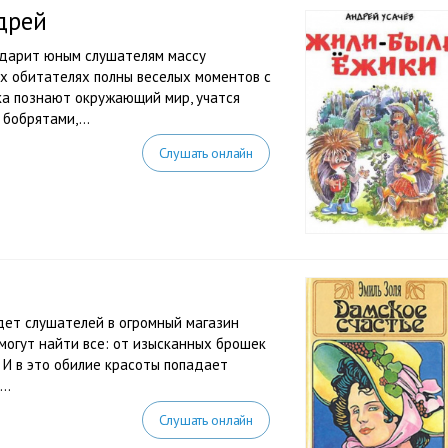
дрей
одарит юным слушателям массу
х обитателях полны веселых моментов с
ка познают окружающий мир, учатся
бобрятами,...
Слушать онлайн
дет слушателей в огромный магазин
могут найти все: от изысканных брошек
 И в это обилие красоты попадает
..
Слушать онлайн