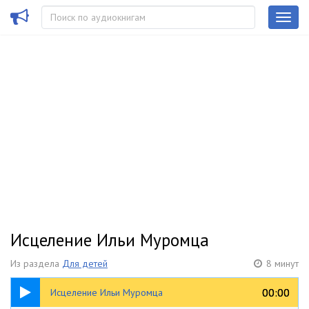
Исцеление Ильи Муромца
Из раздела
Для детей
8 минут
08:24
00:00
00:00
Исцеление Ильи Муромца