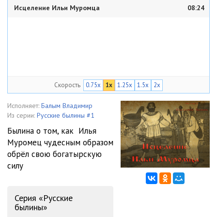
Исцеление Ильи Муромца
08:24
Скорость
0.75x
1x
1.25x
1.5x
2x
Исполняет:
Балым Владимир
Из серии:
Русские былины #1
Былина о том, как Илья
Муромец чудесным образом
обрёл свою богатырскую
силу
Серия «Русские
былины»