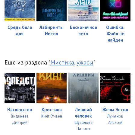
Средь бела
Лабиринты
Бесконечное
Ошибка.
дня
Иитоя
лето
Файл не
найден
Еще из раздела "
Мистика, ужасы
"
Наследство
Кристина
Лишний
Жены Энтов
человек
Видинеев
Кинг Стивен
Лукьянов
Дмитрий
Шувалова
Алексей
Наталья