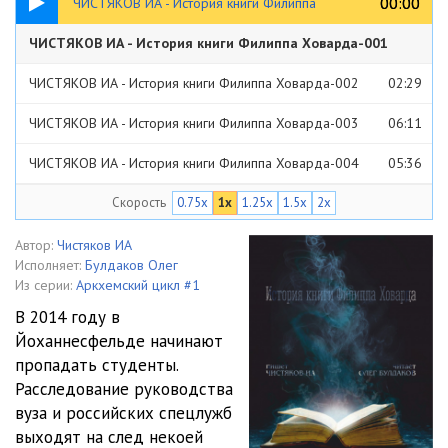
00:00
00:00
ЧИСТЯКОВ ИА - История книги Филиппа
ЧИСТЯКОВ ИА - История книги Филиппа Ховарда-001
Ховарда-001
02:09
ЧИСТЯКОВ ИА - История книги Филиппа Ховарда-002
02:29
ЧИСТЯКОВ ИА - История книги Филиппа Ховарда-003
06:11
ЧИСТЯКОВ ИА - История книги Филиппа Ховарда-004
05:36
Скорость
0.75x
1x
1.25x
1.5x
2x
ЧИСТЯКОВ ИА - История книги Филиппа Ховарда-005
06:30
ЧИСТЯКОВ ИА - История книги Филиппа Ховарда-006
01:46
Автор:
Чистяков ИА
Исполняет:
Булдаков Олег
ЧИСТЯКОВ ИА - История книги Филиппа Ховарда-007
10:24
Из серии:
Аркхемский цикл #1
В 2014 году в
ЧИСТЯКОВ ИА - История книги Филиппа Ховарда-008
14:21
Йоханнесфельде начинают
пропадать студенты.
Расследование руководства
вуза и российских спецлужб
выходят на след некоей