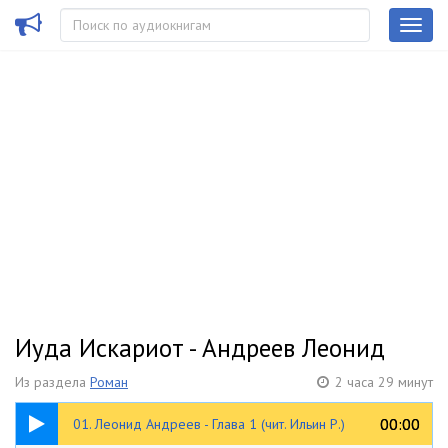
Иуда Искариот - Андреев Леонид
Из раздела
Роман
2 часа 29 минут
13:56
00:00
00:00
01. Леонид Андреев - Глава 1 (чит. Ильин Р.)