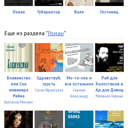
Океан
Губернатор
Валя
Гостинец
Еще из раздела "
Роман
"
Блаженство
Здравствуй,
Мо-то-лок и
Рай для
или Сон
грусть
все остальное
Холостяков и
инженера
Ад для Девиц
Саган Франсуаза
Сержан
Рейна
Александр
Мелвилл Герман
Булгаков Михаил