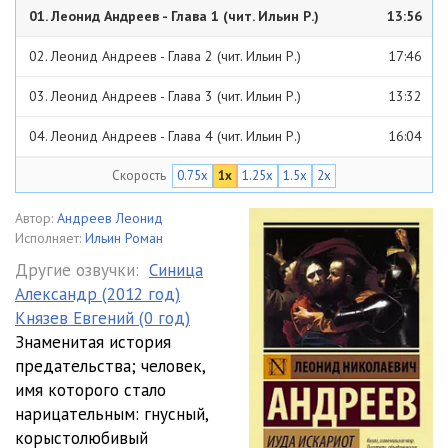
01. Леонид Андреев - Глава 1 (чит. Ильин Р.)
13:56
02. Леонид Андреев - Глава 2 (чит. Ильин Р.)
17:46
03. Леонид Андреев - Глава 3 (чит. Ильин Р.)
13:32
04. Леонид Андреев - Глава 4 (чит. Ильин Р.)
16:04
Скорость
0.75x
1x
1.25x
1.5x
2x
05. Леонид Андреев - Глава 5 (чит. Ильин Р.)
16:51
06. Леонид Андреев - Глава 6 (чит. Ильин Р.)
14:32
Автор:
Андреев Леонид
Исполняет:
Ильин Роман
07. Леонид Андреев - Глава 7 (чит. Ильин Р.)
18:31
Другие озвучки:
Синица
Александр (2012 год)
08. Леонид Андреев - Глава 8 (чит. Ильин Р.)
18:30
Князев Евгений (0 год)
09. Леонид Андреев - Глава 9 (чит. Ильин Р.)
20:11
Знаменитая история
предательства; человек,
имя которого стало
нарицательным: гнусный,
корыстолюбивый