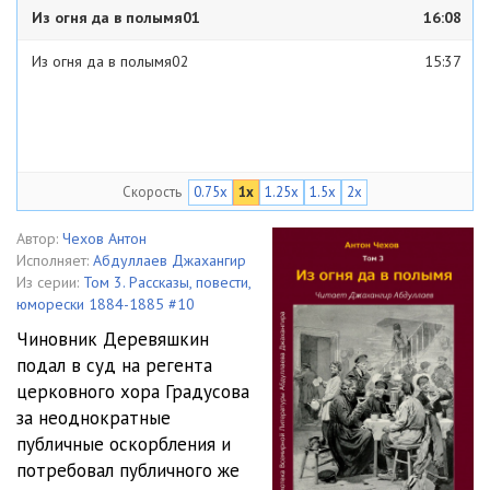
Из огня да в полымя01
16:08
Из огня да в полымя02
15:37
Скорость
0.75x
1x
1.25x
1.5x
2x
Автор:
Чехов Антон
Исполняет:
Абдуллаев Джахангир
Из серии:
Том 3. Рассказы, повести,
юморески 1884-1885 #10
Чиновник Деревяшкин
подал в суд на регента
церковного хора Градусова
за неоднократные
публичные оскорбления и
потребовал публичного же