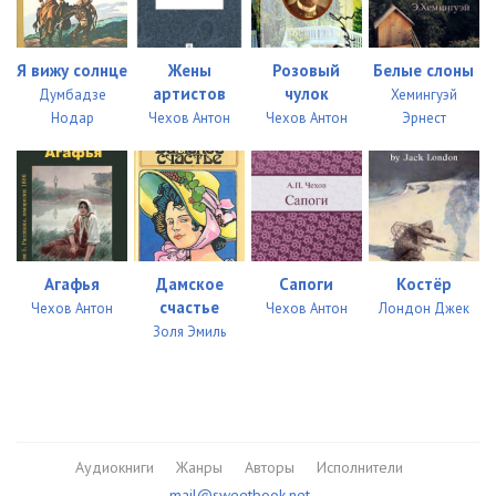
Я вижу солнце
Жены
Розовый
Белые слоны
артистов
чулок
Думбадзе
Хемингуэй
Нодар
Чехов Антон
Чехов Антон
Эрнест
Агафья
Дамское
Сапоги
Костёр
счастье
Чехов Антон
Чехов Антон
Лондон Джек
Золя Эмиль
Аудиокниги
Жанры
Авторы
Исполнители
mail@sweetbook.net