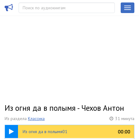
Из огня да в полымя - Чехов Антон
Из раздела
Классика
31 минута
16:08
00:00
00:00
Из огня да в полымя01