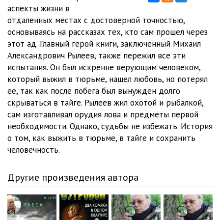
аспекты жизни в
012
1:10:35
отдаленных местах с достоверной точностью,
основываясь на рассказах тех, кто сам прошел через
013
38:02
этот ад. Главный герой книги, заключенный Михаил
Александрович Рылеев, также пережил все эти
014
2:01:48
испытания. Он был искренне верующим человеком,
015
1:01:10
который выжил в тюрьме, нашел любовь, но потерял
её, так как после побега был вынужден долго
016
43:46
скрываться в тайге. Рылеев жил охотой и рыбалкой,
сам изготавливал орудия лова и предметы первой
необходимости. Однако, судьбы не избежать. История
о том, как выжить в тюрьме, в тайге и сохранить
человечность.
Другие произведения автора