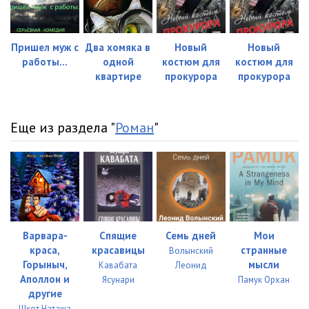
Пришел муж с
Два хомяка в
Новый
Новый
работы...
одной
костюм для
костюм для
квартире
прокурора
прокурора
Еще из раздела "
Роман
"
Варвара-
Спящие
Семь дней
Мои
краса,
красавицы
странные
Волынский
Горыныч,
мысли
Кавабата
Леонид
Аполлон и
Ясунари
Памук Орхан
другие
Шкот Наташа