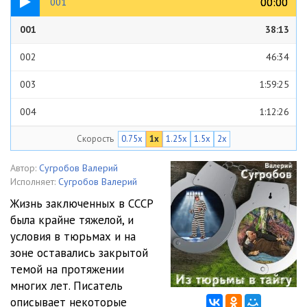
00:00
00:00
001
001
38:13
002
46:34
003
1:59:25
004
1:12:26
Скорость
0.75x
1x
1.25x
1.5x
2x
005
46:12
006
47:16
Автор:
Сугробов Валерий
Исполняет:
Сугробов Валерий
007
28:36
Жизнь заключенных в СССР
была крайне тяжелой, и
008
28:11
условия в тюрьмах и на
009
1:18:02
зоне оставались закрытой
темой на протяжении
010
1:40:36
многих лет. Писатель
описывает некоторые
011
29:49