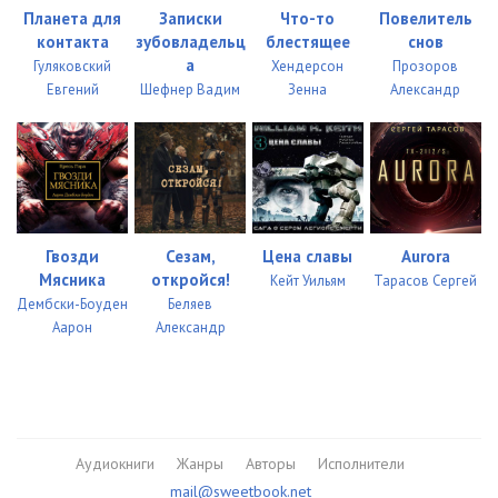
Планета для
Записки
Что-то
Повелитель
контакта
зубовладельц
блестящее
снов
а
Гуляковский
Хендерсон
Прозоров
Евгений
Шефнер Вадим
Зенна
Александр
Гвозди
Сезам,
Цена славы
Aurora
Мясника
откройся!
Кейт Уильям
Тарасов Сергей
Дембски-Боуден
Беляев
Аарон
Александр
Аудиокниги
Жанры
Авторы
Исполнители
mail@sweetbook.net