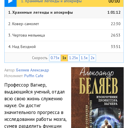
00:00
00:00
1. Хранимые легенды и апокрифы
1. Хранимые легенды и апокрифы
1:01:12
2. Ковер-самолет
22:30
3. Чертова мельница
26:53
4. Над Бездной
33:51
Скорость
0.75x
1x
1.25x
1.5x
2x
5. Человек, который не спит
1:30:37
6. Гость из книжного шкафа
56:23
Автор:
Беляев Александр
Исполняет:
Puffin Cafe
7. Амба
50:47
Профессор Вагнер,
выдающийся ученый, отдал
8. Хойти-Тойти
2:18:42
всю свою жизнь служению
науке. Он достиг
значительного прогресса в
исследовании работы мозга,
сумев разделить функции