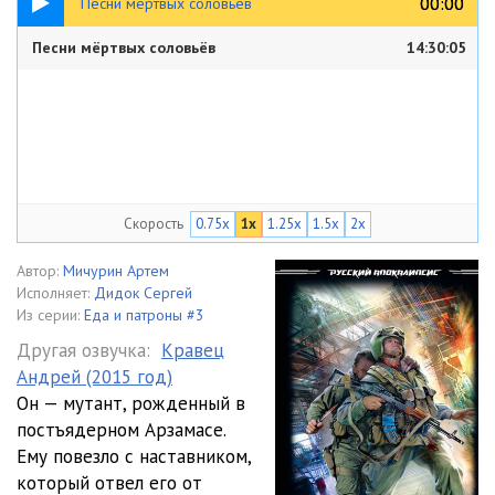
00:00
00:00
Песни мёртвых соловьёв
Песни мёртвых соловьёв
14:30:05
Скорость
0.75x
1x
1.25x
1.5x
2x
Автор:
Мичурин Артем
Исполняет:
Дидок Сергей
Из серии:
Еда и патроны #3
Другая озвучка:
Кравец
Андрей (2015 год)
Он — мутант, рожденный в
постъядерном Арзамасе.
Ему повезло с наставником,
который отвел его от