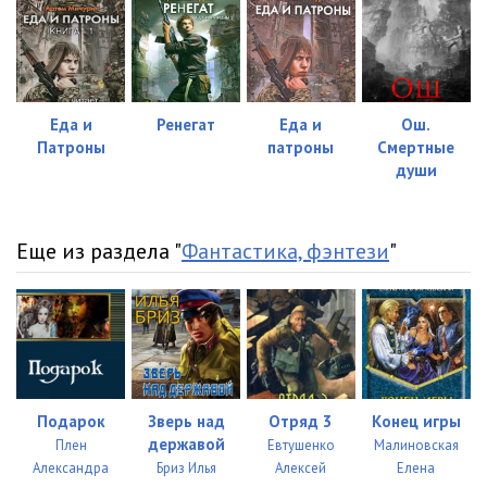
Еда и
Ренегат
Еда и
Ош.
Патроны
патроны
Смертные
души
Еще из раздела "
Фантастика, фэнтези
"
Подарок
Зверь над
Отряд 3
Конец игры
державой
Плен
Евтушенко
Малиновская
Александра
Бриз Илья
Алексей
Елена