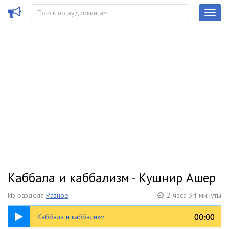
Каббала и каббализм - Кушнир Ашер
Из раздела
Разное
2 часа 34 минуты
2:34:01
00:00
00:00
Каббала и каббализм