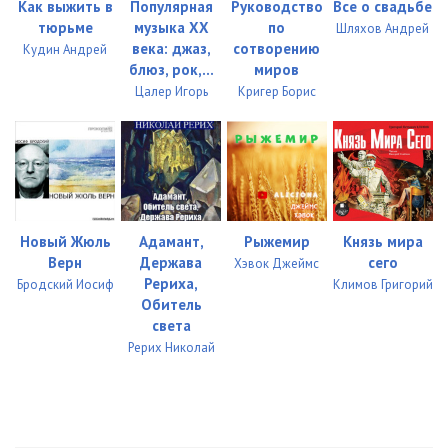
Как выжить в
Популярная
Руководство
Все о свадьбе
тюрьме
музыка ХХ
по
Шляхов Андрей
века: джаз,
сотворению
Кудин Андрей
блюз, рок,...
миров
Цалер Игорь
Кригер Борис
Новый Жюль
Адамант,
Рыжемир
Князь мира
Верн
Держава
сего
Хэвок Джеймс
Рериха,
Бродский Иосиф
Климов Григорий
Обитель
света
Рерих Николай