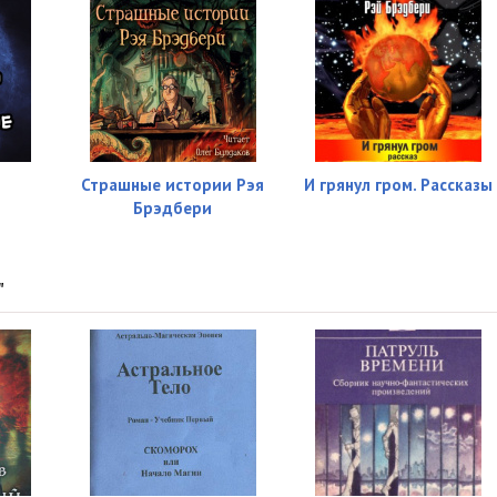
е
Страшные истории Рэя
И грянул гром. Рассказы
Брэдбери
"