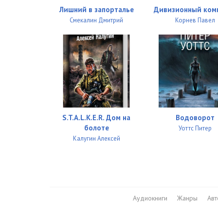
Лишний в запорталье
Дивизионный ком
Смекалин Дмитрий
Корнев Павел
S.T.A.L.K.E.R. Дом на
Водоворот
болоте
Уоттс Питер
Калугин Алексей
Аудиокниги
Жанры
Ав