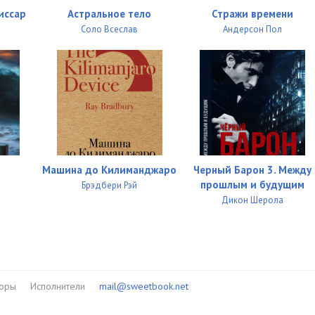
иссар
Астральное тело
Стражи времени
Соло Всеслав
Андерсон Пол
Машина до Килиманджаро
Черный Барон 3. Между
прошлым и будущим
Брэдбери Рэй
Дикон Шерола
торы
Исполнители
mail@sweetbook.net