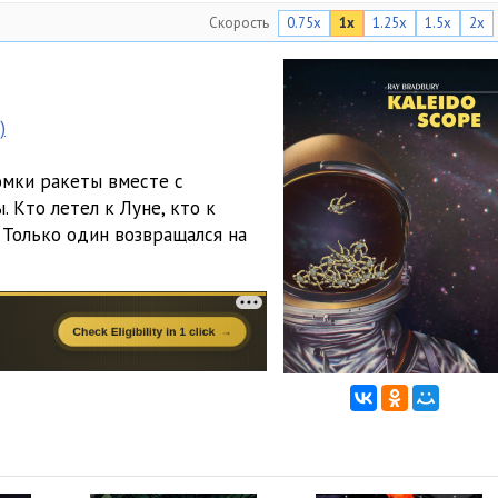
Скорость
0.75x
1x
1.25x
1.5x
2x
)
омки ракеты вместе с
 Кто летел к Луне, кто к
 Только один возвращался на