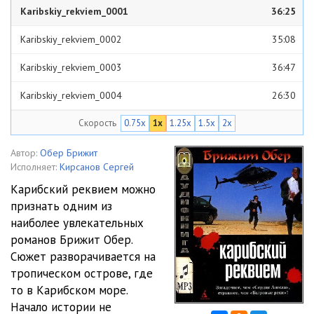
Karibskiy_rekviem_0001
36:25
Karibskiy_rekviem_0002
35:08
Karibskiy_rekviem_0003
36:47
Karibskiy_rekviem_0004
26:30
Скорость
0.75x
1x
1.25x
1.5x
2x
Karibskiy_rekviem_0005
19:35
Karibskiy_rekviem_0006
27:24
Автор:
Обер Брижит
Исполняет:
Кирсанов Сергей
Karibskiy_rekviem_0007
20:39
Карибский реквием можно
признать одним из
Karibskiy_rekviem_0008
21:45
наиболее увлекательных
Karibskiy_rekviem_0009
18:59
романов Брижит Обер.
Сюжет разворачивается на
Karibskiy_rekviem_0010
27:41
тропическом острове, где
то в Карибском море.
Karibskiy_rekviem_0011
18:52
Начало истории не