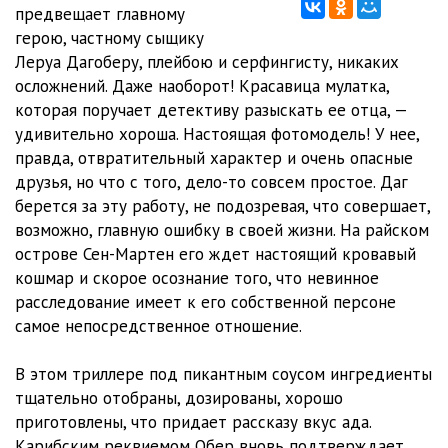
Karibskiy_rekviem_0012
25:42
предвещает главному
герою, частному сыщику
Karibskiy_rekviem_0013
16:54
Леруа Дагоберу, плейбою и серфингисту, никаких
осложнений. Даже наоборот! Красавица мулатка,
Karibskiy_rekviem_0014
31:44
которая поручает детективу разыскать ее отца, —
Karibskiy_rekviem_0015
24:58
удивительно хороша. Настоящая фотомодель! У нее,
правда, отвратительный характер и очень опасные
Karibskiy_rekviem_0016
36:34
друзья, но что с того, дело-то совсем простое. Даг
берется за эту работу, не подозревая, что совершает,
Karibskiy_rekviem_0017
30:25
возможно, главную ошибку в своей жизни. На райском
Karibskiy_rekviem_0018
38:31
острове Сен-Мартен его ждет настоящий кровавый
кошмар и скорое осознание того, что невинное
Karibskiy_rekviem_0019
17:35
расследование имеет к его собственной персоне
самое непосредственное отношение.
Karibskiy_rekviem_0020
18:55
Karibskiy_rekviem_0021
23:54
В этом триллере под пикантным соусом ингредиенты
тщательно отобраны, дозированы, хорошо
Karibskiy_rekviem_0022
18:59
приготовлены, что придает рассказу вкус ада.
Карибским реквиемом Обер вновь подтверждает