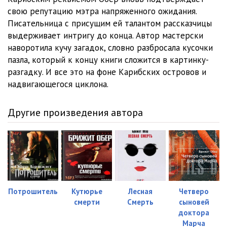
Karibskiy_rekviem_0023
24:12
свою репутацию мэтра напряженного ожидания.
Karibskiy_rekviem_0024
36:50
Писательница с присущим ей талантом рассказчицы
выдерживает интригу до конца. Автор мастерски
Karibskiy_rekviem_0025
31:52
наворотила кучу загадок, словно разбросала кусочки
пазла, который к концу книги сложится в картинку-
Karibskiy_rekviem_0026
03:48
разгадку. И все это на фоне Карибских островов и
Karibskiy_rekviem_0027
00:56
надвигающегося циклона.
Другие произведения автора
Потрошитель
Кутюрье
Лесная
Четверо
смерти
Смерть
сыновей
доктора
Марча