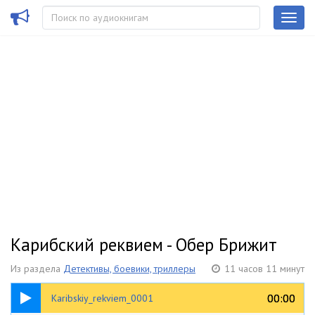
Карибский реквием - Обер Брижит
Из раздела
Детективы, боевики, триллеры
11 часов 11 минут
36:25
00:00
00:00
Karibskiy_rekviem_0001