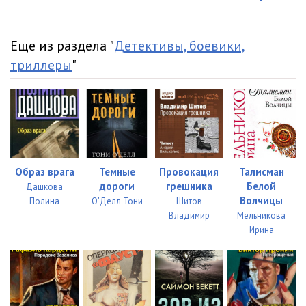
Еще из раздела "
Детективы, боевики,
триллеры
"
Образ врага
Темные
Провокация
Талисман
дороги
грешника
Белой
Дашкова
Волчицы
Полина
О'Делл Тони
Шитов
Владимир
Мельникова
Ирина