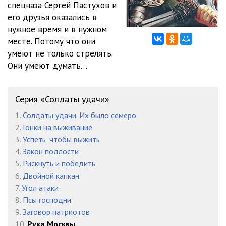
спецназа Сергей Пастухов и
01-09
05:35
его друзья оказались в
01-10
05:36
нужное время и в нужном
месте. Потому что они
01-11
05:32
умеют не только стрелять.
Они умеют думать…
01-12
05:37
01-13
05:33
Серия «Солдаты удачи»
01-14
05:18
1.
Солдаты удачи. Их было семеро
01-15
05:45
2.
Гонки на выживание
3.
Успеть, чтобы выжить
02-01
05:28
4.
Закон подлости
5.
Рискнуть и победить
02-02
05:27
6.
Двойной капкан
02-03
05:27
7.
Угол атаки
8.
Псы господни
02-04
05:24
9.
Заговор патриотов
10.
Рука Москвы