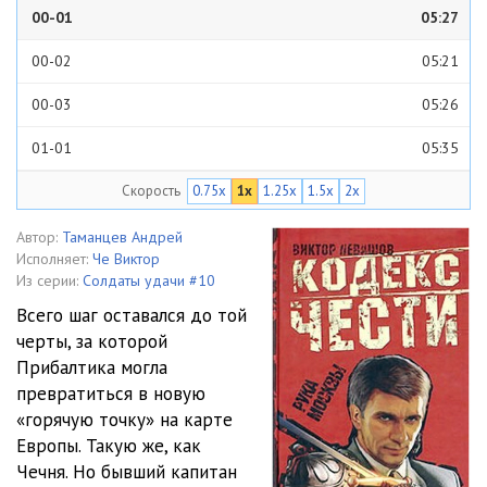
00-01
05:27
00-02
05:21
00-03
05:26
01-01
05:35
Скорость
0.75x
1x
1.25x
1.5x
2x
01-02
05:40
01-03
05:36
Автор:
Таманцев Андрей
Исполняет:
Че Виктор
01-04
05:33
Из серии:
Солдаты удачи #10
Всего шаг оставался до той
01-05
05:39
черты, за которой
Прибалтика могла
01-06
05:39
превратиться в новую
01-07
05:39
«горячую точку» на карте
Европы. Такую же, как
01-08
05:34
Чечня. Но бывший капитан