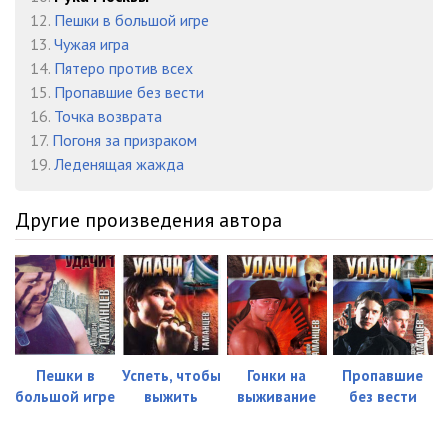
02-05
05:31
12.
Пешки в большой игре
02-06
05:28
13.
Чужая игра
14.
Пятеро против всех
02-07
05:29
15.
Пропавшие без вести
16.
Точка возврата
02-08
05:34
17.
Погоня за призраком
02-09
05:30
19.
Леденящая жажда
02-10
05:27
Другие произведения автора
02-11
05:26
02-12
05:19
02-13
05:33
02-14
05:33
Пешки в
Успеть, чтобы
Гонки на
Пропавшие
большой игре
выжить
выживание
без вести
02-15
05:30
03-01
05:17