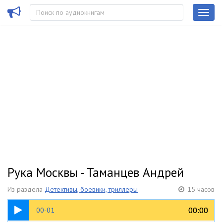
Рука Москвы - Таманцев Андрей
Из раздела
Детективы, боевики, триллеры
15 часов
05:27
00:00
00:00
00-01