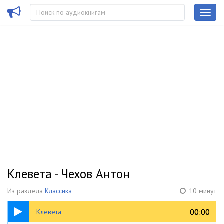
Клевета - Чехов Антон
Из раздела
Классика
10 минут
10:32
00:00
00:00
Клевета