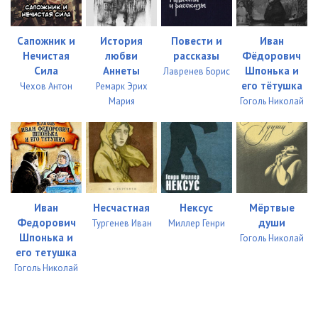
Сапожник и
История
Повести и
Иван
Нечистая
любви
рассказы
Фёдорович
Сила
Аннеты
Шпонька и
Лавренев Борис
его тётушка
Чехов Антон
Ремарк Эрих
Мария
Гоголь Николай
Иван
Несчастная
Нексус
Мёртвые
Федорович
души
Тургенев Иван
Миллер Генри
Шпонька и
Гоголь Николай
его тетушка
Гоголь Николай