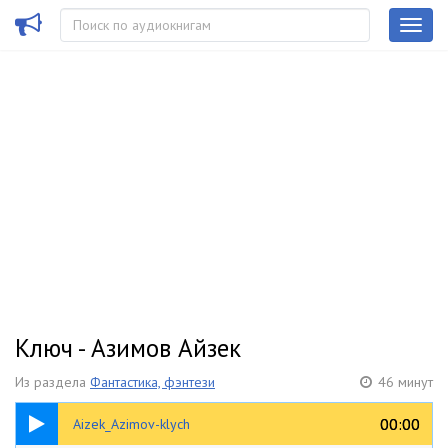
Ключ - Азимов Айзек
Из раздела
Фантастика, фэнтези
46 минут
46:24
00:00
00:00
Aizek_Azimov-klych