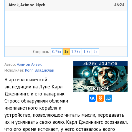
Aizek_Azimov-klych
46:24
Скорость
0.75x
1x
1.25x
1.5x
2x
Автор:
Азимов Айзек
Исполняет:
Копп Владислав
В археологической
экспедиции на Луне Карл
Дженнингс и его напарник
Стросс обнаружили обломки
инопланетного корабля и
устройство, позволяющее читать мысли, передавать
их и усиливать свою волю. Карл Дженнингс осознавал,
что его время истекает, у него оставалось всего