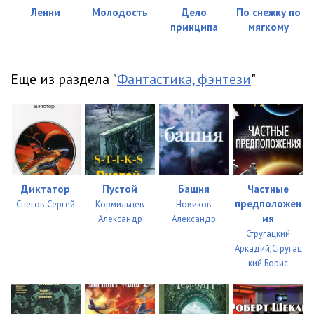
Ленни
Молодость
Дело
По снежку по
принципа
мягкому
Еще из раздела "
Фантастика, фэнтези
"
Диктатор
Пустой
Башня
Частные
предположен
Снегов Сергей
Кормильцев
Новиков
ия
Александр
Александр
Стругацкий
Аркадий,Стругац
кий Борис